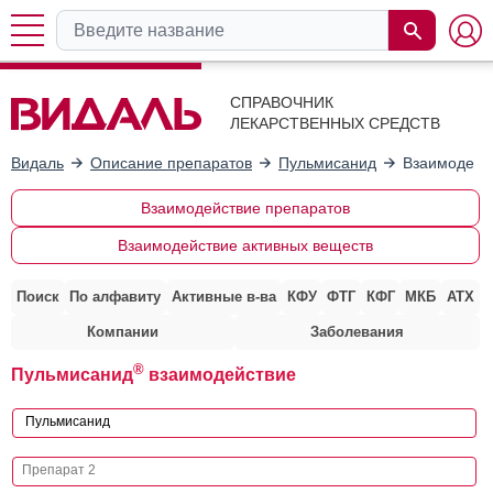
СПРАВОЧНИК
ЛЕКАРСТВЕННЫХ СРЕДСТВ
Видаль
Описание препаратов
Пульмисанид
Взаимодейс
Взаимодействие препаратов
Взаимодействие активных веществ
Поиск
По алфавиту
Активные в-ва
КФУ
ФТГ
КФГ
МКБ
АТХ
Компании
Заболевания
®
Пульмисанид
взаимодействие