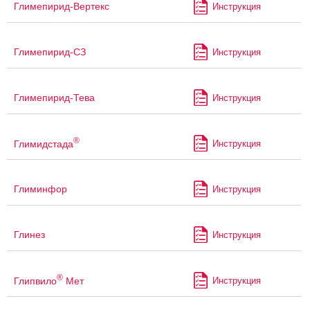
Глимепирид-Вертекс
Инструкция
Глимепирид-СЗ
Инструкция
Глимепирид-Тева
Инструкция
®
Глимидстада
Инструкция
Глиминфор
Инструкция
Глинез
Инструкция
®
Глипвило
Мет
Инструкция