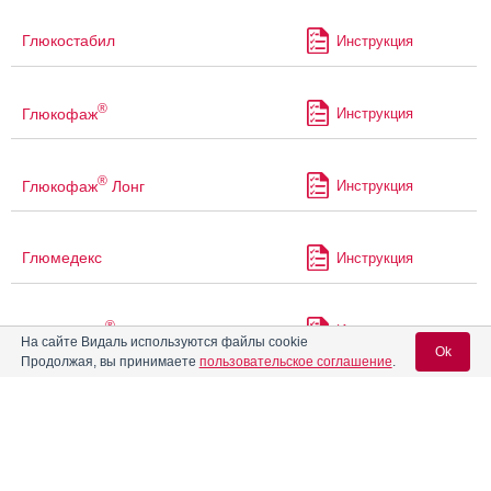
Глюкостабил
Инструкция
®
Глюкофаж
Инструкция
®
Глюкофаж
Лонг
Инструкция
Глюмедекс
Инструкция
®
Глюренорм
Инструкция
На сайте Видаль используются файлы cookie
Ok
Продолжая, вы принимаете
пользовательское соглашение
.
Голда МВ
Инструкция
Вход для специалистов
E-mail учетной записи Vidal:
®
Голдлайн
Комби
Инструкция