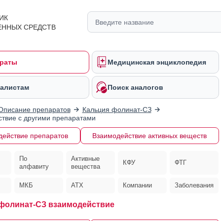
ИК
ЕННЫХ СРЕДСТВ
раты
Медицинская энциклопедия
алистам
Поиск аналогов
Описание препаратов
Кальция фолинат-СЗ
твие с другими препаратами
действие препаратов
Взаимодействие активных веществ
По
Активные
КФУ
ФТГ
алфавиту
вещества
МКБ
АТХ
Компании
Заболевания
фолинат-СЗ взаимодействие