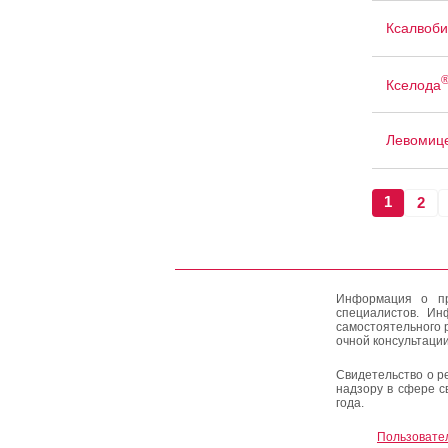
Ксалвоби
Кселода
Левомиц
1
2
Информация о пр
специалистов. Ин
самостоятельного 
очной консультации
Свидетельство о р
надзору в сфере с
года.
Пользовате