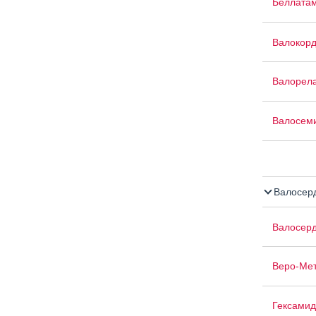
Беллата
Валокор
Валорел
Валосем
Валосер
Валосер
Веро-Мет
Гексамид