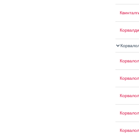
Квинталг
Корвалд
Корвало
Корвало
Корвалол
Корвалол
Корвало
Корвалол