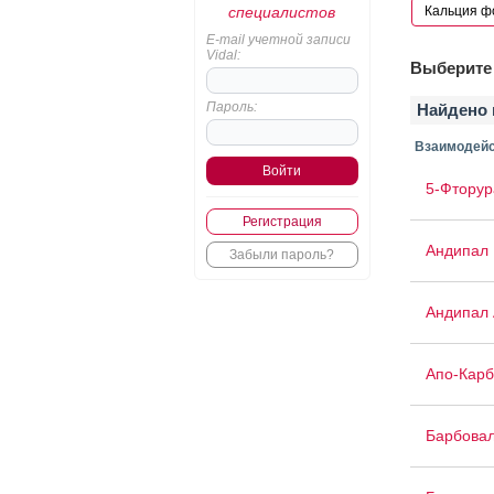
специалистов
E-mail учетной записи
Vidal:
Выберите 
Пароль:
Найдено 
Взаимодейс
5-Фторур
Регистрация
Андипал
Забыли пароль?
Андипал 
Апо-Кар
Барбова