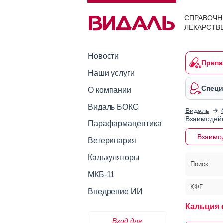
СПРАВОЧН
ЛЕКАРСТВ
Новости
Препа
Наши услуги
Специ
О компании
Видаль БОКС
Видаль
Взаимодейс
Парафармацевтика
Взаимо
Ветеринария
Калькуляторы
Поиск
МКБ-11
КФГ
Внедрение ИИ
Кальция 
Вход для