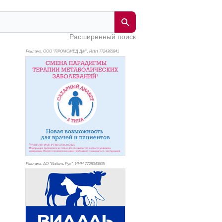
Расширенный поиск
Реклама. ООО "ПРОМОМЕД ДМ", ИНН 772
4365841
Реклама. АО "Видаль Рус", ИНН 772
8043605