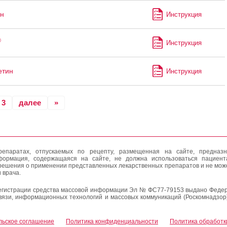
н
Инструкция
®
Инструкция
етин
Инструкция
3
далее
»
епаратах, отпускаемых по рецепту, размещенная на сайте, предназн
формация, содержащаяся на сайте, не должна использоваться пациен
решения о применении представленных лекарственных препаратов и не мож
 врача.
егистрации средства массовой информации Эл № ФС77-79153 выдано Федер
вязи, информационных технологий и массовых коммуникаций (Роскомнадзор
льское соглашение
Политика конфиденциальности
Политика обработк