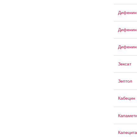
Дифенин
Дифенина
Дифенина
Зексат
Зептол
Кабецин
Капамет
Капецит