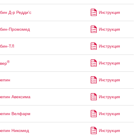
бин Д-р Редди'с
Инструкция
абин-Промомед
Инструкция
бин-ТЛ
Инструкция
®
вер
Инструкция
зепин
Инструкция
епин Авексима
Инструкция
зепин Велфарм
Инструкция
зепин Никомед
Инструкция