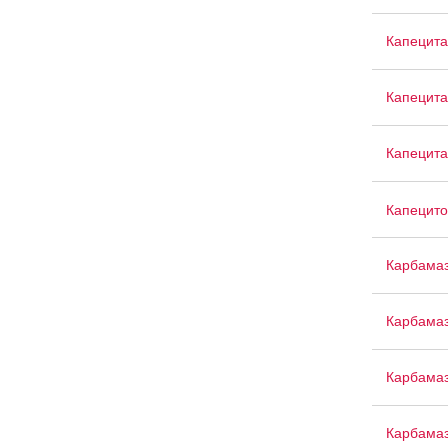
Капецита
Капецит
Капецита
Капецито
Карбама
Карбамаз
Карбама
Карбама