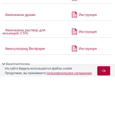
Аминазина драже
Инструкция
Аминазина раствор для
Инструкция
инъекций 2.5%
Амисульприд Велфарм
Инструкция
Амитриптилин
На сайте Видаль используются файлы cookie
Ok
Продолжая, вы принимаете
пользовательское соглашение
.
Амитриптилин Гриндекс
Инструкция
Амитриптилин Зентива
Вход для специалистов
E-mail учетной записи Vidal:
Амитриптилин Никомед
Инструкция