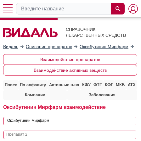
СПРАВОЧНИК
ЛЕКАРСТВЕННЫХ СРЕДСТВ
Видаль
Описание препаратов
Оксибутинин Мирфарм
Вз
Взаимодействие препаратов
Взаимодействие активных веществ
Поиск
По алфавиту
Активные в-ва
КФУ
ФТГ
КФГ
МКБ
АТХ
Компании
Заболевания
Оксибутинин Мирфарм взаимодействие