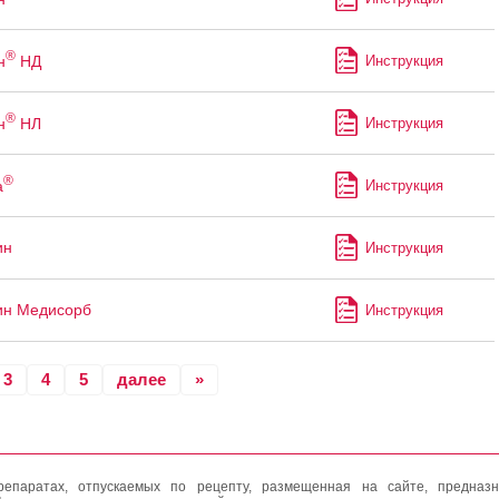
®
н
НД
Инструкция
®
н
НЛ
Инструкция
®
а
Инструкция
ин
Инструкция
ин Медисорб
Инструкция
3
4
5
далее
»
епаратах, отпускаемых по рецепту, размещенная на сайте, предназн