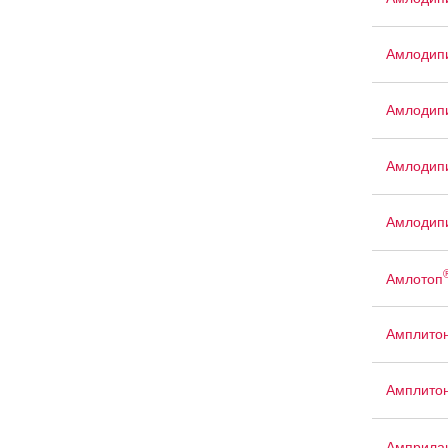
Амлодипи
Амлодипи
Амлодип
Амлодип
Амлотоп
Амплито
Амплито
Амприла