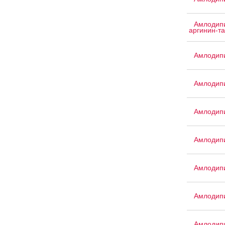
Амлодипи
аргинин-т
Амлодипи
Амлодип
Амлодип
Амлодипи
Амлодип
Амлодип
Амлодипи