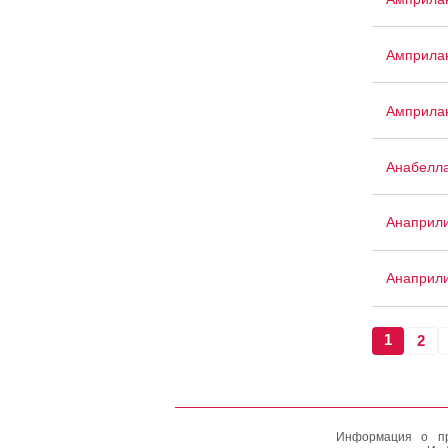
Амприла
Амприла
Анабелл
Анаприл
Анаприл
1
2
Информация о пр