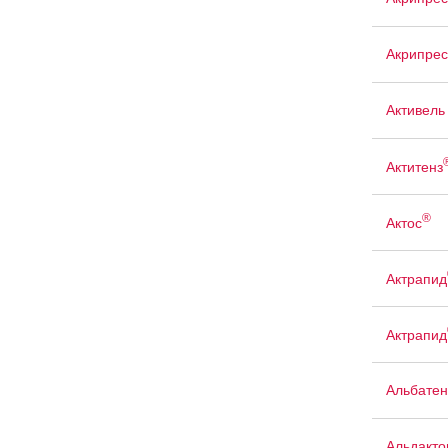
Акрипрес
Активель
Актитенз
®
Актос
Актрапид
Актрапид
Альбатен
Альдакто