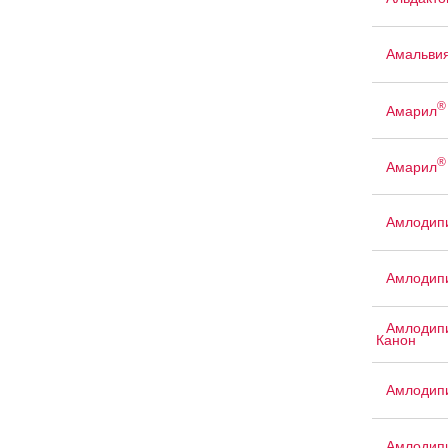
Амальви
®
Амарил
®
Амарил
Амлодипи
Амлодипи
Амлодипи
Канон
Амлодипи
Амлодипи