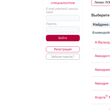
специалистов
E-mail учетной записи
Vidal:
Выберите 
Пароль:
Найдено 
Взаимодейс
А-Валкор
Регистрация
Авандаг
Забыли пароль?
Авандам
Авандия
®
Агарта