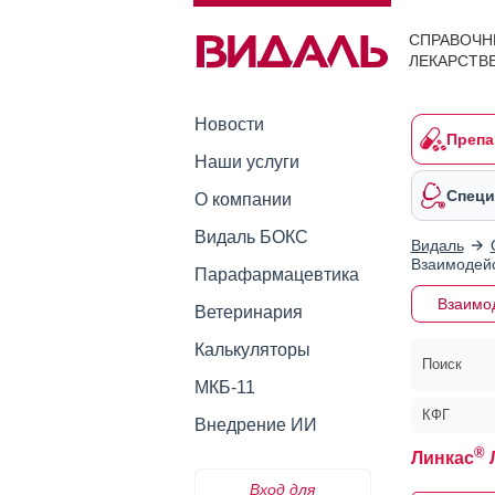
СПРАВОЧН
ЛЕКАРСТВ
Новости
Препа
Наши услуги
Специ
О компании
Видаль БОКС
Видаль
Взаимодейс
Парафармацевтика
Взаимо
Ветеринария
Калькуляторы
Поиск
МКБ-11
КФГ
Внедрение ИИ
®
Линкас
Вход для