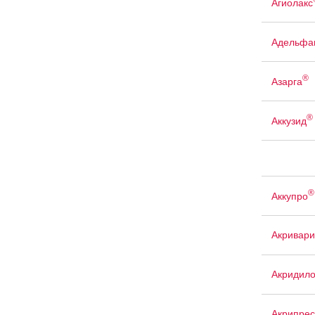
Агиолакс
Адельфа
®
Азарга
®
Аккузид
®
Аккупро
Акривари
Акридил
Акрипрес