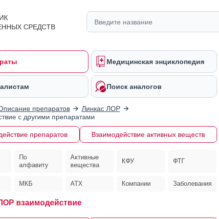
ИК
ЕННЫХ СРЕДСТВ
раты
Медицинская энциклопедия
алистам
Поиск аналогов
Описание препаратов
Линкас ЛОР
твие с другими препаратами
действие препаратов
Взаимодействие активных веществ
По
Активные
КФУ
ФТГ
алфавиту
вещества
МКБ
АТХ
Компании
Заболевания
ЛОР взаимодействие