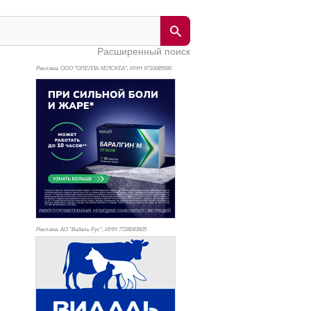
Расширенный поиск
Реклама. ООО "ОПЕЛЛА ХЕЛСКЕА", ИНН 971
0085580
Реклама. АО "Видаль Рус", ИНН 772
8043605