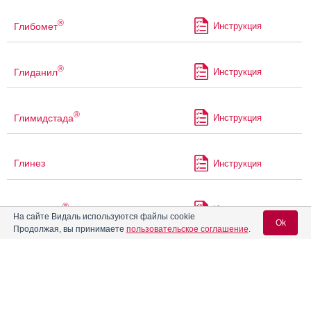
®
Глибомет
Инструкция
®
Глиданил
Инструкция
®
Глимидстада
Инструкция
Глинез
Инструкция
®
Глюкованс
Инструкция
На сайте Видаль используются файлы cookie
Ok
Продолжая, вы принимаете
пользовательское соглашение
.
®
Глюконорм
Инструкция
Вход для специалистов
E-mail учетной записи Vidal:
®
Глюконорм
Плюс
Инструкция