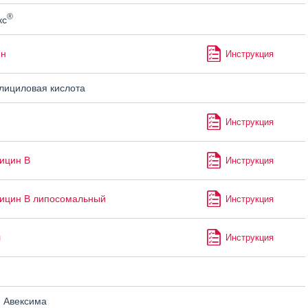
®
кс
ин
Инструкция
ициловая кислота
п
Инструкция
ицин В
Инструкция
ицин В липосомальный
Инструкция
л
Инструкция
н
 Авексима