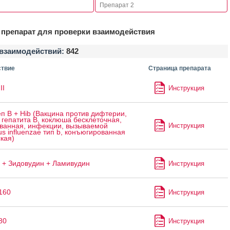
препарат для проверки взаимодействия
взаимодействий:
842
твие
Страница препарата
II
Инструкция
п B + Hib (Вакцина против дифтерии,
 гепатита B, коклюша бесклеточная,
Инструкция
ванная, инфекции, вызываемой
s influenzae тип b, конъюгированная
кая)
 + Зидовудин + Ламивудин
Инструкция
160
Инструкция
80
Инструкция