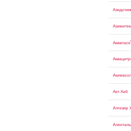
Азидоти
Азимите
Аквапаск
Аквацит
Акимасо
Акт-Хиб
Алгезир 
Аленталь