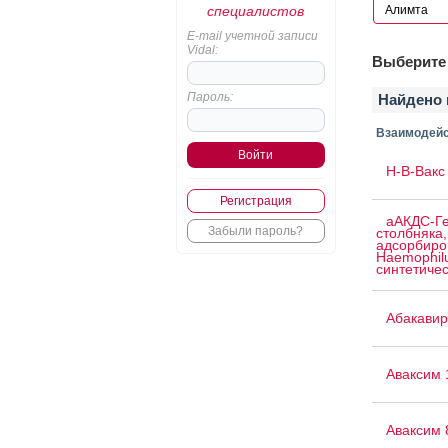
специалистов
E-mail учетной записи
Vidal:
Выберите 
Пароль:
Найдено 
Взаимодейс
H-B-Вакс 
Регистрация
аАКДС-Ге
Забыли пароль?
столбняка,
адсорбиро
Haemophilu
синтетичес
Абакавир
Аваксим 
Аваксим 