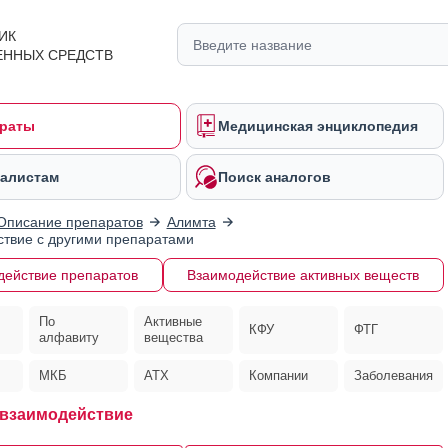
ИК
ЕННЫХ СРЕДСТВ
раты
Медицинская энциклопедия
алистам
Поиск аналогов
Описание препаратов
Алимта
твие с другими препаратами
действие препаратов
Взаимодействие активных веществ
По
Активные
КФУ
ФТГ
алфавиту
вещества
МКБ
АТХ
Компании
Заболевания
взаимодействие