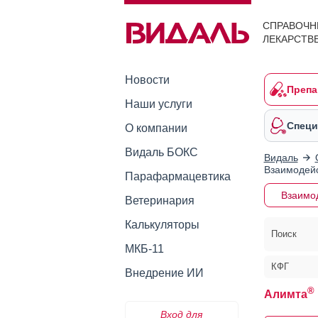
СПРАВОЧН
ЛЕКАРСТВ
Новости
Препа
Наши услуги
Специ
О компании
Видаль БОКС
Видаль
Взаимодейс
Парафармацевтика
Взаимо
Ветеринария
Калькуляторы
Поиск
МКБ-11
КФГ
Внедрение ИИ
®
Алимта
Вход для