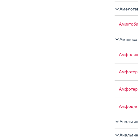
Амелоте
Амиктоб
Аминосал
Амфоли
Амфотер
Амфотер
Амфоци
Анальги
Анальгин