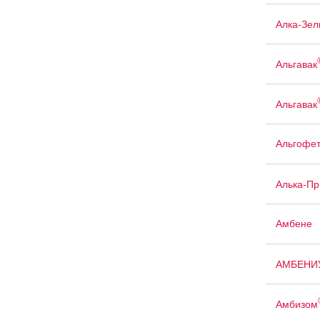
Алка-Зел
Альгавак
Альгавак
Альгофе
Алька-П
Амбене
АМБЕНИ
Амбизом