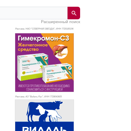
Расширенный поиск
Реклама. НАО "СЕВЕРНАЯ ЗВЕЗДА", ИНН 772
0185196
Реклама. АО "Видаль Рус", ИНН 772
8043605