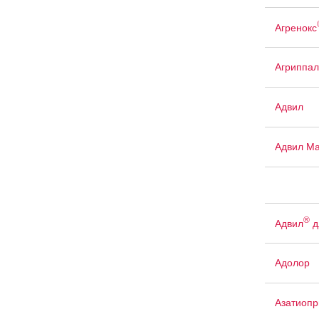
Агренокс
Агриппал
Адвил
Адвил М
®
Адвил
д
Адолор
Азатиопр