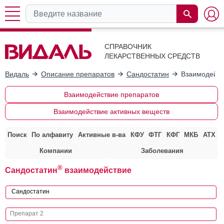
СПРАВОЧНИК
ЛЕКАРСТВЕННЫХ СРЕДСТВ
Видаль
Описание препаратов
Сандостатин
Взаимодейст
Взаимодействие препаратов
Взаимодействие активных веществ
Поиск
По алфавиту
Активные в-ва
КФУ
ФТГ
КФГ
МКБ
АТХ
Компании
Заболевания
®
Сандостатин
взаимодействие