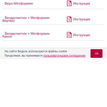
Веро-Метформин
Инструкция
Вилдаглиптин + Метформин
Инструкция
Вертекс
Вилдаглиптин + Метформин
Инструкция
Канон
Вилдаглиптин + Метформин
Инструкция
На сайте Видаль используются файлы cookie
Реневал
Ok
Продолжая, вы принимаете
пользовательское соглашение
.
Вилдарил МЕТ
Инструкция
Вход для специалистов
E-mail учетной записи Vidal:
®
Вилмитрикс
МЕТ
Инструкция
Пароль:
Винсуал
Инструкция