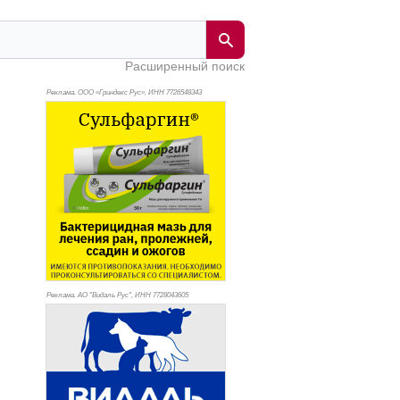
Расширенный поиск
Реклама. ООО «Гриндекс Рус», ИНН 772
6548343
Реклама. АО "Видаль Рус", ИНН 772
8043605