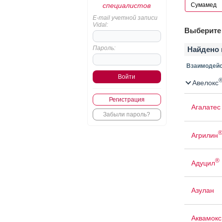
специалистов
E-mail учетной записи
Vidal:
Выберите 
Пароль:
Найдено 
Взаимодейс
Авелокс
Регистрация
Агалатес
Забыли пароль?
Агрилин
®
Адуцил
Азулан
Аквамокс