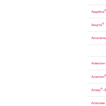
Акдайна
®
Акорта
Акталипи
Алвелон
Алзепил
®
Алзер
-
Алзолам