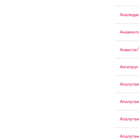
Аналида
Анамент
Анвистат
Ангиорус
Апалута
Апалута
Апалута
Апалута