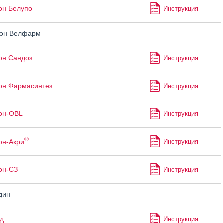
он Белупо
Инструкция
он Велфарм
он Сандоз
Инструкция
он Фармасинтез
Инструкция
он-OBL
Инструкция
®
он-Акри
Инструкция
он-СЗ
Инструкция
дин
д
Инструкция