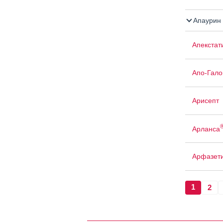
Апаурин
Апекстат
Апо-Гало
Арисепт
Арланса
Арфазет
1
2