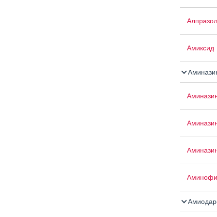
Алпразо
Амиксид
Аминази
Аминази
Аминази
Аминазин
Аминофи
Амиодар