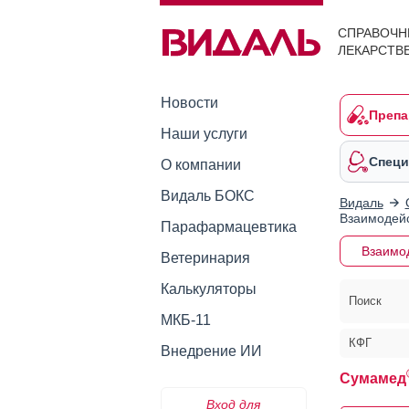
СПРАВОЧН
ЛЕКАРСТВ
Новости
Препа
Наши услуги
Специ
О компании
Видаль БОКС
Видаль
Взаимодейс
Парафармацевтика
Взаимо
Ветеринария
Калькуляторы
Поиск
МКБ-11
КФГ
Внедрение ИИ
Сумамед
Вход для