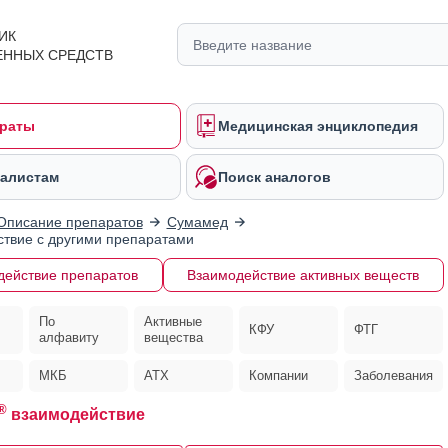
ИК
ЕННЫХ СРЕДСТВ
раты
Медицинская энциклопедия
алистам
Поиск аналогов
Описание препаратов
Сумамед
твие с другими препаратами
действие препаратов
Взаимодействие активных веществ
По
Активные
КФУ
ФТГ
алфавиту
вещества
МКБ
АТХ
Компании
Заболевания
®
взаимодействие