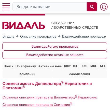
СПРАВОЧНИК
ЛЕКАРСТВЕННЫХ СРЕДСТВ
Видаль
Описание препаратов
Взаимодействие препаратов
Взаимодействие препаратов
Взаимодействие активных веществ
Поиск
По алфавиту
Активные в-ва
КФУ
ФТГ
КФГ
МКБ
АТХ
Компании
Заболевания
®
Совместимость Доппельгерц
Нервотоник и
®
Спитомин
®
Страница описания препарата Доппельгерц
Нервотоник
®
Страница описания препарата Спитомин