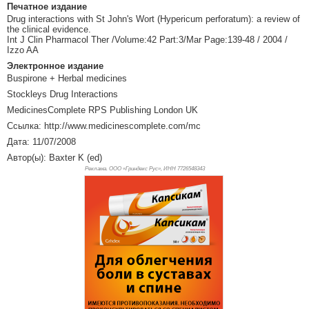
Печатное издание
Drug interactions with St John's Wort (Hypericum perforatum): a review of
the clinical evidence.
Int J Clin Pharmacol Ther /Volume:42 Part:3/Mar Page:139-48 / 2004 /
Izzo AA
Электронное издание
Buspirone + Herbal medicines
Stockleys Drug Interactions
MedicinesComplete RPS Publishing London UK
Ссылка: http://www.medicinescomplete.com/mc
Дата: 11/07/2008
Автор(ы): Baxter K (ed)
Реклама. ООО «Гриндекс Рус», ИНН 772
6548343