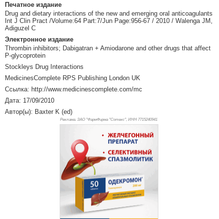
Печатное издание
Drug and dietary interactions of the new and emerging oral anticoagulants
Int J Clin Pract /Volume:64 Part:7/Jun Page:956-67 / 2010 / Walenga JM,
Adiguzel C
Электронное издание
Thrombin inhibitors; Dabigatran + Amiodarone and other drugs that affect
P-glycoprotein
Stockleys Drug Interactions
MedicinesComplete RPS Publishing London UK
Ссылка: http://www.medicinescomplete.com/mc
Дата: 17/09/2010
Автор(ы): Baxter K (ed)
Реклама. ЗАО "ФармФирма "Сотекс", ИНН 771
5240941