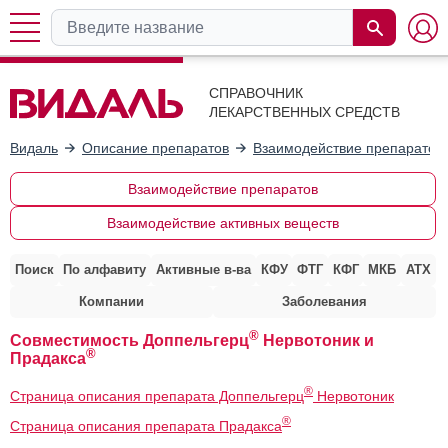
СПРАВОЧНИК
ЛЕКАРСТВЕННЫХ СРЕДСТВ
Видаль
Описание препаратов
Взаимодействие препаратов
Взаимодействие препаратов
Взаимодействие активных веществ
Поиск
По алфавиту
Активные в-ва
КФУ
ФТГ
КФГ
МКБ
АТХ
Компании
Заболевания
®
Совместимость Доппельгерц
Нервотоник и
®
Прадакса
®
Страница описания препарата Доппельгерц
Нервотоник
®
Страница описания препарата Прадакса