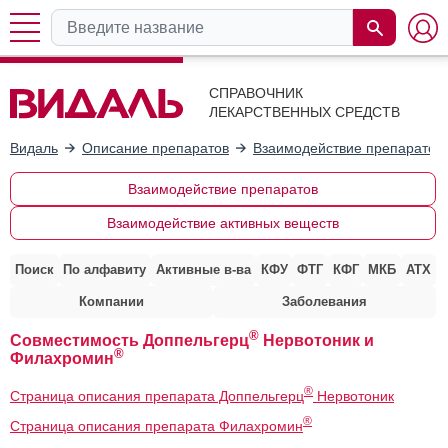
СПРАВОЧНИК
ЛЕКАРСТВЕННЫХ СРЕДСТВ
Видаль
Описание препаратов
Взаимодействие препаратов
Взаимодействие препаратов
Взаимодействие активных веществ
Поиск
По алфавиту
Активные в-ва
КФУ
ФТГ
КФГ
МКБ
АТХ
Компании
Заболевания
®
Совместимость Доппельгерц
Нервотоник и
®
Филахромин
®
Страница описания препарата Доппельгерц
Нервотоник
®
Страница описания препарата Филахромин