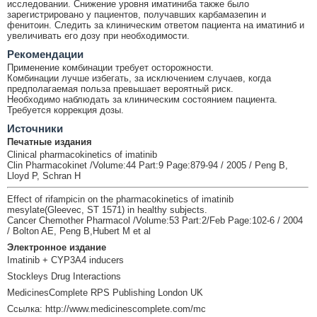
исследовании. Снижение уровня иматиниба также было
зарегистрировано у пациентов, получавших карбамазепин и
фенитоин. Следить за клиническим ответом пациента на иматиниб и
увеличивать его дозу при необходимости.
Рекомендации
Применение комбинации требует осторожности.
Комбинации лучше избегать, за исключением случаев, когда
предполагаемая польза превышает вероятный риск.
Необходимо наблюдать за клиническим состоянием пациента.
Требуется коррекция дозы.
Источники
Печатные издания
Clinical pharmacokinetics of imatinib
Clin Pharmacokinet /Volume:44 Part:9 Page:879-94 / 2005 / Peng B,
Lloyd P, Schran H
Effect of rifampicin on the pharmacokinetics of imatinib
mesylate(Gleevec, ST 1571) in healthy subjects.
Cancer Chemother Pharmacol /Volume:53 Part:2/Feb Page:102-6 / 2004
/ Bolton AE, Peng B,Hubert M et al
Электронное издание
Imatinib + CYP3A4 inducers
Stockleys Drug Interactions
MedicinesComplete RPS Publishing London UK
Ссылка: http://www.medicinescomplete.com/mc