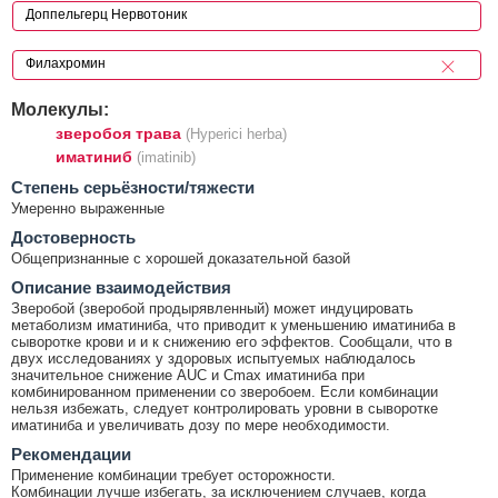
Молекулы:
зверобоя трава
(Hyperici herba)
иматиниб
(imatinib)
Cтепень серьёзности/тяжести
Умеренно выраженные
Достоверность
Общепризнанные с хорошей доказательной базой
Описание взаимодействия
Зверобой (зверобой продырявленный) может индуцировать
метаболизм иматиниба, что приводит к уменьшению иматиниба в
сыворотке крови и и к снижению его эффектов. Сообщали, что в
двух исследованиях у здоровых испытуемых наблюдалось
значительное снижение AUC и Cmax иматиниба при
комбинированном применении со зверобоем. Если комбинации
нельзя избежать, следует контролировать уровни в сыворотке
иматиниба и увеличивать дозу по мере необходимости.
Рекомендации
Применение комбинации требует осторожности.
Комбинации лучше избегать, за исключением случаев, когда