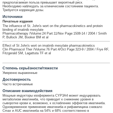
предполагаемая польза превышает вероятный риск.
Необходимо наблюдать за клиническим состоянием пациента.
Требуется коррекция дозы.
Источники
Печатные издания
The influence of St. John's wort on the pharmacokinetics and protein
binding of imatinib mesylate
Pharmacotherapy /Volume:24 Part:11/Nov Page:1508-14 / 2004 / Smith
P, Bullock JM, Booker BM et al
Effect of St John's wort on imatinib mesylate pharmacokinetics
Clin Pharmacol Ther /Volume:76 Part:4/Oct Page:323-9 / 2004 / Frye RF,
Fitzgerald SM, Lagattuta TF et al
Cтепень серьёзности/тяжести
Умеренно выраженные
Достоверность
Часто встречаемые
Описание взаимодействия
Мощные индукторы изофермента CYP3A4 может индуцировать
метаболизм иматиниба, что приводит к снижению уровня в
сыворотке крови и, возможно, к ослаблению эффектов иматиниба.
Одновременное применение иматиниба и рифампицина снижало
Cmax и AUC иматиниба на 54% и 68% соответственно в