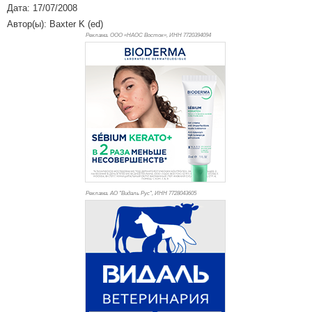
Дата: 17/07/2008
Автор(ы): Baxter K (ed)
Реклама. ООО «НАОС Восток», ИНН 772
0394094
Реклама. АО "Видаль Рус", ИНН 772
8043605