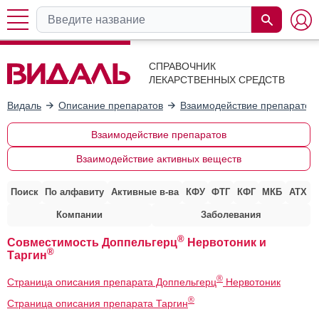
СПРАВОЧНИК
ЛЕКАРСТВЕННЫХ СРЕДСТВ
Видаль
Описание препаратов
Взаимодействие препаратов
Взаимодействие препаратов
Взаимодействие активных веществ
Поиск
По алфавиту
Активные в-ва
КФУ
ФТГ
КФГ
МКБ
АТХ
Компании
Заболевания
®
Совместимость Доппельгерц
Нервотоник и
®
Таргин
®
Страница описания препарата Доппельгерц
Нервотоник
®
Страница описания препарата Таргин