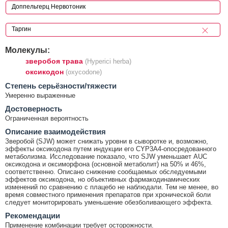
Молекулы:
зверобоя трава
(Hyperici herba)
оксикодон
(oxycodone)
Cтепень серьёзности/тяжести
Умеренно выраженные
Достоверность
Ограниченная вероятность
Описание взаимодействия
Зверобой (SJW) может снижать уровни в сыворотке и, возможно,
эффекты оксикодона путем индукции его CYP3A4-опосредованного
метаболизма. Исследование показало, что SJW уменьшает AUC
оксикодона и оксиморфона (основной метаболит) на 50% и 46%,
соответственно. Описано снижение сообщаемых обследуемыми
эффектов оксикодона, но объективных фармакодинамических
изменений по сравнению с плацебо не наблюдали. Тем не менее, во
время совместного применения препаратов при хронической боли
следует мониторировать уменьшение обезболивающего эффекта.
Рекомендации
Применение комбинации требует осторожности.