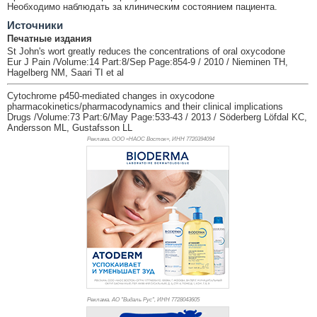
Необходимо наблюдать за клиническим состоянием пациента.
Источники
Печатные издания
St John's wort greatly reduces the concentrations of oral oxycodone
Eur J Pain /Volume:14 Part:8/Sep Page:854-9 / 2010 / Nieminen TH,
Hagelberg NM, Saari TI et al
Cytochrome p450-mediated changes in oxycodone
pharmacokinetics/pharmacodynamics and their clinical implications
Drugs /Volume:73 Part:6/May Page:533-43 / 2013 / Söderberg Löfdal KC,
Andersson ML, Gustafsson LL
Реклама. ООО «НАОС Восток», ИНН 772
0394094
Реклама. АО "Видаль Рус", ИНН 772
8043605