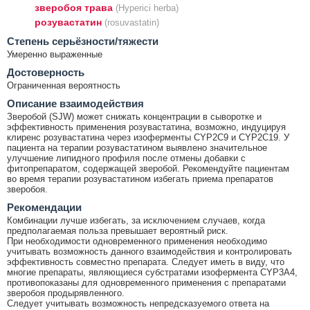
зверобоя трава
(Hyperici herba)
розувастатин
(rosuvastatin)
Cтепень серьёзности/тяжести
Умеренно выраженные
Достоверность
Ограниченная вероятность
Описание взаимодействия
Зверобой (SJW) может снижать концентрации в сыворотке и
эффективность применения розувастатина, возможно, индуцируя
клиренс розувастатина через изоферменты CYP2C9 и CYP2C19. У
пациента на терапии розувастатином выявлено значительное
улучшение липидного профиля после отмены добавки с
фитопрепаратом, содержащей зверобой. Рекомендуйте пациентам
во время терапии розувастатином избегать приема препаратов
зверобоя.
Рекомендации
Комбинации лучше избегать, за исключением случаев, когда
предполагаемая польза превышает вероятный риск.
При необходимости одновременного применения необходимо
учитывать возможность данного взаимодействия и контролировать
эффективность совместно препарата. Следует иметь в виду, что
многие препараты, являющиеся субстратами изофермента CYP3A4,
противопоказаны для одновременного применения с препаратами
зверобоя продырявленного.
Следует учитывать возможность непредсказуемого ответа на