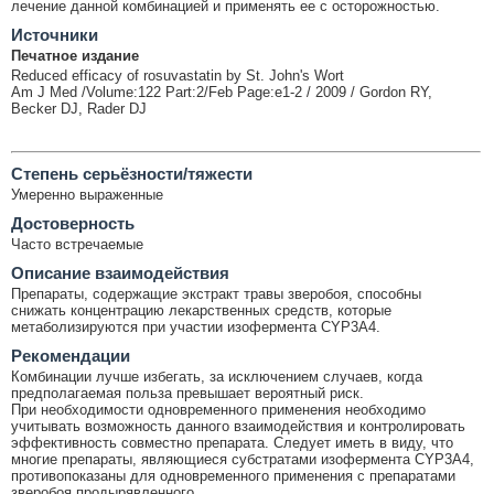
лечение данной комбинацией и применять ее с осторожностью.
Источники
Печатное издание
Reduced efficacy of rosuvastatin by St. John's Wort
Am J Med /Volume:122 Part:2/Feb Page:e1-2 / 2009 / Gordon RY,
Becker DJ, Rader DJ
Cтепень серьёзности/тяжести
Умеренно выраженные
Достоверность
Часто встречаемые
Описание взаимодействия
Препараты, содержащие экстракт травы зверобоя, способны
снижать концентрацию лекарственных средств, которые
метаболизируются при участии изофермента CYP3A4.
Рекомендации
Комбинации лучше избегать, за исключением случаев, когда
предполагаемая польза превышает вероятный риск.
При необходимости одновременного применения необходимо
учитывать возможность данного взаимодействия и контролировать
эффективность совместно препарата. Следует иметь в виду, что
многие препараты, являющиеся субстратами изофермента CYP3A4,
противопоказаны для одновременного применения с препаратами
зверобоя продырявленного.