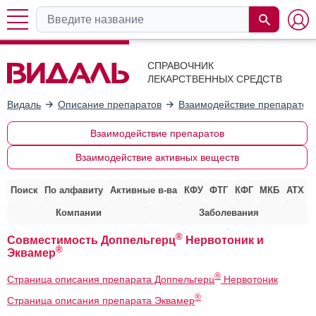
СПРАВОЧНИК
ЛЕКАРСТВЕННЫХ СРЕДСТВ
Видаль
Описание препаратов
Взаимодействие препаратов
Взаимодействие препаратов
Взаимодействие активных веществ
Поиск
По алфавиту
Активные в-ва
КФУ
ФТГ
КФГ
МКБ
АТХ
Компании
Заболевания
®
Совместимость Доппельгерц
Нервотоник и
®
Эквамер
®
Страница описания препарата Доппельгерц
Нервотоник
®
Страница описания препарата Эквамер