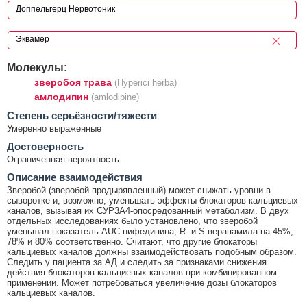
Молекулы:
зверобоя трава
(Hyperici herba)
амлодипин
(amlodipine)
Cтепень серьёзности/тяжести
Умеренно выраженные
Достоверность
Ограниченная вероятность
Описание взаимодействия
Зверобой (зверобой продырявленный) может снижать уровни в
сыворотке и, возможно, уменьшать эффекты блокаторов кальциевых
каналов, вызывая их СУР3А4-опосредованный метаболизм. В двух
отдельных исследованиях было установлено, что зверобой
уменьшал показатель AUC нифедипина, R- и S-верапамила на 45%,
78% и 80% соответственно. Считают, что другие блокаторы
кальциевых каналов должны взаимодействовать подобным образом.
Следить у пациента за АД и следить за признаками снижения
действия блокаторов кальциевых каналов при комбинированном
применении. Может потребоваться увеличение дозы блокаторов
кальциевых каналов.