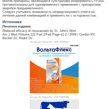
многие препараты, являющиеся субстратами изофермента CYP3A4,
противопоказаны для одновременного применения с препаратами
зверобоя продырявленного.
Следует учитывать возможность непредсказуемого ответа на
лечение данной комбинацией и применять ее с осторожностью.
Источники
Печатное издание
Reduced efficacy of rosuvastatin by St. John's Wort
Am J Med /Volume:122 Part:2/Feb Page:e1-2 / 2009 / Gordon RY,
Becker DJ, Rader DJ
Реклама. АО "Хелеон Рус", ИНН 770
3105112
Реклама. АО "Видаль Рус", ИНН 772
8043605