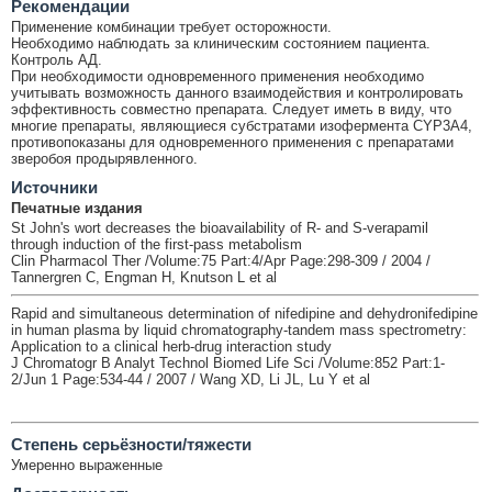
Рекомендации
Применение комбинации требует осторожности.
Необходимо наблюдать за клиническим состоянием пациента.
Контроль АД.
При необходимости одновременного применения необходимо
учитывать возможность данного взаимодействия и контролировать
эффективность совместно препарата. Следует иметь в виду, что
многие препараты, являющиеся субстратами изофермента CYP3A4,
противопоказаны для одновременного применения с препаратами
зверобоя продырявленного.
Источники
Печатные издания
St John's wort decreases the bioavailability of R- and S-verapamil
through induction of the first-pass metabolism
Clin Pharmacol Ther /Volume:75 Part:4/Apr Page:298-309 / 2004 /
Tannergren C, Engman H, Knutson L et al
Rapid and simultaneous determination of nifedipine and dehydronifedipine
in human plasma by liquid chromatography-tandem mass spectrometry:
Application to a clinical herb-drug interaction study
J Chromatogr B Analyt Technol Biomed Life Sci /Volume:852 Part:1-
2/Jun 1 Page:534-44 / 2007 / Wang XD, Li JL, Lu Y et al
Cтепень серьёзности/тяжести
Умеренно выраженные