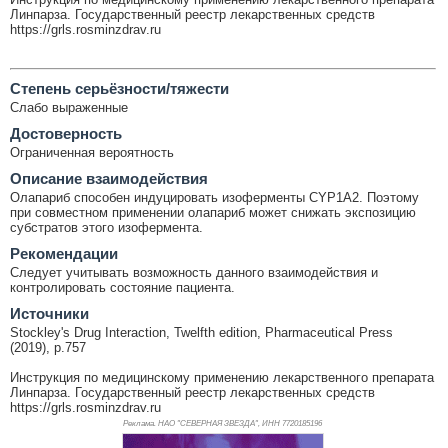
Линпарза. Государственный реестр лекарственных средств
https://grls.rosminzdrav.ru
Cтепень серьёзности/тяжести
Слабо выраженные
Достоверность
Ограниченная вероятность
Описание взаимодействия
Олапариб способен индуцировать изоферменты CYP1A2. Поэтому
при совместном применении олапариб может снижать экспозицию
субстратов этого изофермента.
Рекомендации
Следует учитывать возможность данного взаимодействия и
контролировать состояние пациента.
Источники
Stockley's Drug Interaction, Twelfth edition, Pharmaceutical Press
(2019), p.757
Инструкция по медицинскому применению лекарственного препарата
Линпарза. Государственный реестр лекарственных средств
https://grls.rosminzdrav.ru
Реклама. НАО "СЕВЕРНАЯ ЗВЕЗДА", ИНН 772
0185196