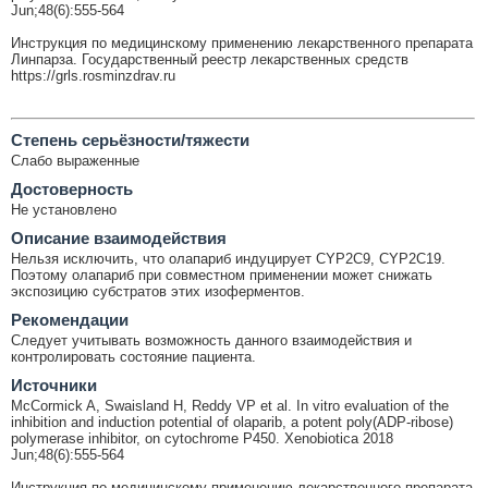
Jun;48(6):555-564
Инструкция по медицинскому применению лекарственного препарата
Линпарза. Государственный реестр лекарственных средств
https://grls.rosminzdrav.ru
Cтепень серьёзности/тяжести
Слабо выраженные
Достоверность
Не установлено
Описание взаимодействия
Нельзя исключить, что олапариб индуцирует CYP2C9, CYP2C19.
Поэтому олапариб при совместном применении может снижать
экспозицию субстратов этих изоферментов.
Рекомендации
Следует учитывать возможность данного взаимодействия и
контролировать состояние пациента.
Источники
McCormick A, Swaisland H, Reddy VP et al. In vitro evaluation of the
inhibition and induction potential of olaparib, a potent poly(ADP-ribose)
polymerase inhibitor, on cytochrome P450. Xenobiotica 2018
Jun;48(6):555-564
Инструкция по медицинскому применению лекарственного препарата