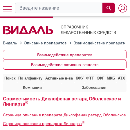
СПРАВОЧНИК
ЛЕКАРСТВЕННЫХ СРЕДСТВ
Видаль
Описание препаратов
Взаимодействие препаратов
Взаимодействие препаратов
Взаимодействие активных веществ
Поиск
По алфавиту
Активные в-ва
КФУ
ФТГ
КФГ
МКБ
АТХ
Компании
Заболевания
Совместимость Диклофенак ретард Оболенское и
®
Линпарза
Страница описания препарата Диклофенак ретард Оболенское
®
Страница описания препарата Линпарза