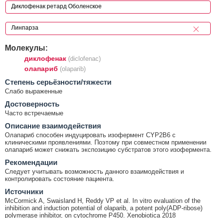
Молекулы:
диклофенак
(diclofenac)
олапариб
(olaparib)
Cтепень серьёзности/тяжести
Слабо выраженные
Достоверность
Часто встречаемые
Описание взаимодействия
Олапариб способен индуцировать изофермент CYP2B6 с
клиническими проявлениями. Поэтому при совместном применении
олапариб может снижать экспозицию субстратов этого изофермента.
Рекомендации
Следует учитывать возможность данного взаимодействия и
контролировать состояние пациента.
Источники
McCormick A, Swaisland H, Reddy VP et al. In vitro evaluation of the
inhibition and induction potential of olaparib, a potent poly(ADP-ribose)
polymerase inhibitor, on cytochrome P450. Xenobiotica 2018