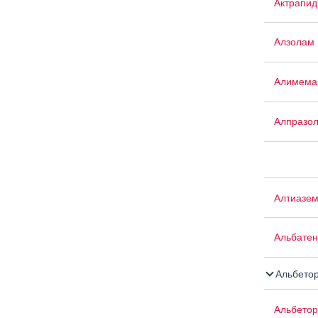
Актрапид
Алзолам
Алимема
Алпразо
Алтиазе
Альбатен
Альбето
Альбетор