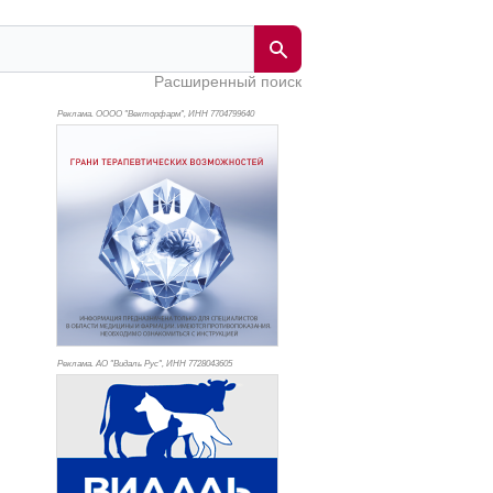
Расширенный поиск
Реклама. ОООО "Векторфарм", ИНН 770
4799640
Реклама. АО "Видаль Рус", ИНН 772
8043605