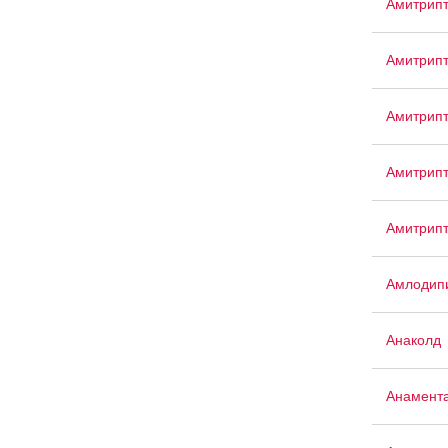
Амитрип
Амитрип
Амитрип
Амитрипт
Амитрип
Амлодипи
Анаколд
Анамент