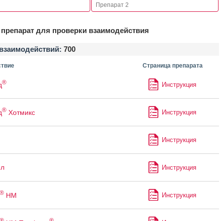
препарат для проверки взаимодействия
взаимодействий:
700
твие
Страница препарата
®
д
Инструкция
®
д
Хотмикс
Инструкция
Инструкция
ол
Инструкция
®
НМ
Инструкция
®
®