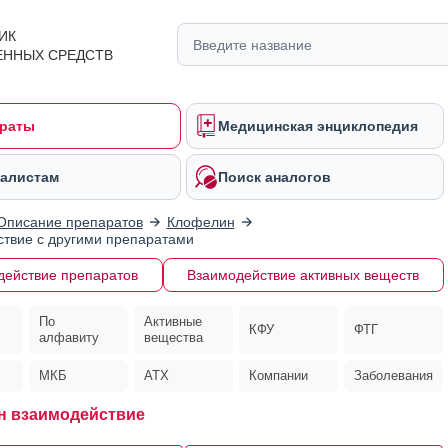
ИК
ЕННЫХ СРЕДСТВ
раты
Медицинская энциклопедия
алистам
Поиск аналогов
Описание препаратов
Клофелин
твие с другими препаратами
действие препаратов
Взаимодействие активных веществ
По
Активные
КФУ
ФТГ
алфавиту
вещества
МКБ
АТХ
Компании
Заболевания
н взаимодействие