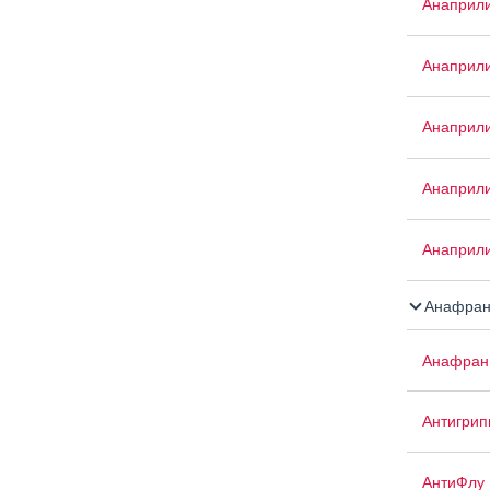
Анаприл
Анаприл
Анаприли
Анаприли
Анаприли
Анафран
Анафран
Антигрип
АнтиФлу