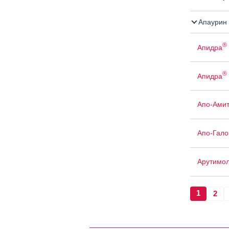
Апаурин
®
Апидра
®
Апидра
Апо-Амит
Апо-Гало
Арутимо
1
2