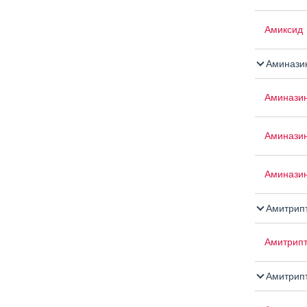
Амиксид
Аминази
Аминази
Аминази
Аминазин
Амитрип
Амитрипт
Амитрипт