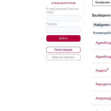
специалистов
E-mail учетной записи
Vidal:
Выберите 
Пароль:
Найдено 
Взаимодейс
АджиКол
Регистрация
АджиКол
Забыли пароль?
®
Азарга
Акридил
Актрапид