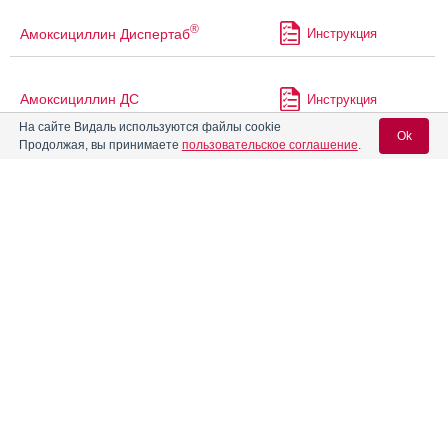
®
Амоксициллин Диспертаб
Инструкция
Амоксициллин ДС
Инструкция
На сайте Видаль используются файлы cookie
Ok
Продолжая, вы принимаете
пользовательское соглашение
.
®
Амоксициллин Сандоз
Инструкция
Вход для специалистов
®
Амоксициллин Экобол
Инструкция
E-mail учетной записи Vidal:
Амоксициллин ЭКСПРЕСС
Инструкция
Пароль:
Амоксициллин-АКОС
Инструкция
Амоксициллина таблетки
Инструкция