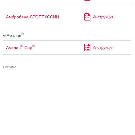
Амбробене СТОПТУССИН
Инструкция
®
Амклав
®
®
Амклав
Сар
Инструкция
Реклама