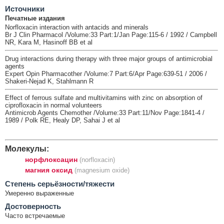
Источники
Печатные издания
Norfloxacin interaction with antacids and minerals
Br J Clin Pharmacol /Volume:33 Part:1/Jan Page:115-6 / 1992 / Campbell
NR, Kara M, Hasinoff BB et al
Drug interactions during therapy with three major groups of antimicrobial
agents
Expert Opin Pharmacother /Volume:7 Part:6/Apr Page:639-51 / 2006 /
Shakeri-Nejad K, Stahlmann R
Effect of ferrous sulfate and multivitamins with zinc on absorption of
ciprofloxacin in normal volunteers
Antimicrob Agents Chemother /Volume:33 Part:11/Nov Page:1841-4 /
1989 / Polk RE, Healy DP, Sahai J et al
Молекулы:
норфлоксацин
(norfloxacin)
магния оксид
(magnesium oxide)
Cтепень серьёзности/тяжести
Умеренно выраженные
Достоверность
Часто встречаемые