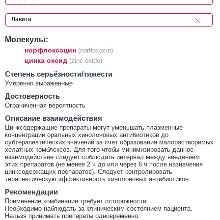
Молекулы:
норфлоксацин
(norfloxacin)
цинка оксид
(zinc oxide)
Cтепень серьёзности/тяжести
Умеренно выраженные
Достоверность
Ограниченная вероятность
Описание взаимодействия
Цинксодержащие препараты могут уменьшать плазменные
концентрации оральных хинолоновых антибиотиков до
субтерапевтических значений за счет образования малорастворимых
хелатных комблексов. Для того чтобы минимизировать данное
взаимодействие следует соблюдать интервал между введением
этих препаратов (не менее 2 ч до или через 6 ч после назначения
цинксодержащих препаратов). Следует контролировать
терапевтическую эффективность хинолоновых антибиотиков.
Рекомендации
Применение комбинации требует осторожности.
Необходимо наблюдать за клиническим состоянием пациента.
Нельзя принимать препараты одновременно.