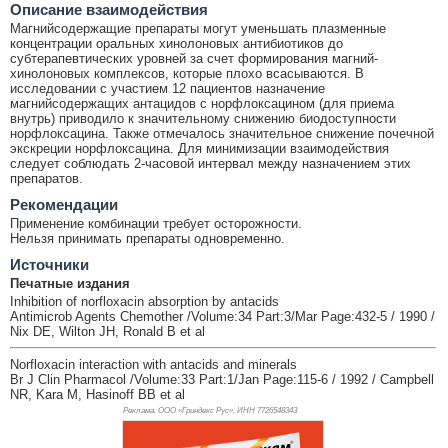
Описание взаимодействия
Магнийсодержащие препараты могут уменьшать плазменные
концентрации оральных хинолоновых антибиотиков до
субтерапевтических уровней за счет формирования магний-
хинолоновых комплексов, которые плохо всасываются. В
исследовании с участием 12 пациентов назначение
магнийсодержащих антацидов с норфлоксацином (для приема
внутрь) приводило к значительному снижению биодоступности
норфлоксацина. Также отмечалось значительное снижение почечной
экскреции норфлоксацина. Для минимизации взаимодействия
следует соблюдать 2-часовой интервал между назначением этих
препаратов.
Рекомендации
Применение комбинации требует осторожности.
Нельзя принимать препараты одновременно.
Источники
Печатные издания
Inhibition of norfloxacin absorption by antacids
Antimicrob Agents Chemother /Volume:34 Part:3/Mar Page:432-5 / 1990 /
Nix DE, Wilton JH, Ronald B et al
Norfloxacin interaction with antacids and minerals
Br J Clin Pharmacol /Volume:33 Part:1/Jan Page:115-6 / 1992 / Campbell
NR, Kara M, Hasinoff BB et al
Реклама. ООО «Гриндекс Рус», ИНН 772
6548343