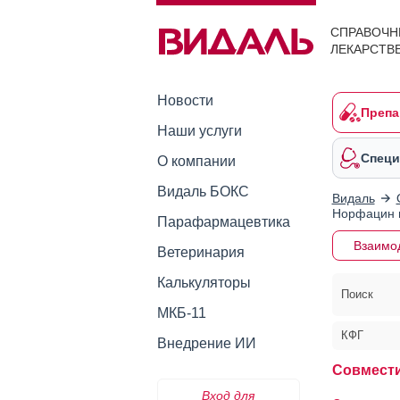
СПРАВОЧН
ЛЕКАРСТВ
Новости
Препа
Наши услуги
Специ
О компании
Видаль БОКС
Видаль
Норфацин и
Парафармацевтика
Взаимо
Ветеринария
Калькуляторы
Поиск
МКБ-11
КФГ
Внедрение ИИ
Совмести
Вход для