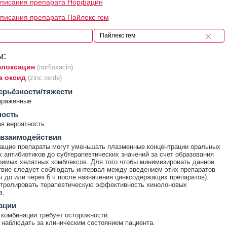
описания препарата Норфацин
писания препарата Пайлекс гем
ы:
локсацин
(norfloxacin)
а оксид
(zinc oxide)
ерьёзности/тяжести
ыраженные
ность
я вероятность
 взаимодействия
ащие препараты могут уменьшать плазменные концентрации оральных
 антибиотиков до субтерапевтических значений за счет образования
имых хелатных комблексов. Для того чтобы минимизировать данное
вие следует соблюдать интервал между введением этих препаратов
 ч до или через 6 ч после назначения цинксодержащих препаратов).
тролировать терапевтическую эффективность хинолоновых
в.
ации
комбинации требует осторожности.
наблюдать за клиническим состоянием пациента.