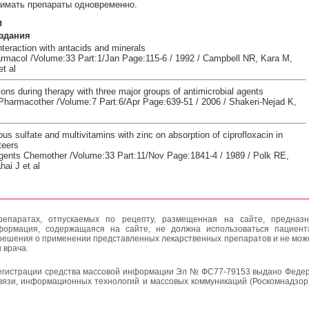
имать препараты одновременно.
и
здания
nteraction with antacids and minerals
armacol /Volume:33 Part:1/Jan Page:115-6 / 1992 / Campbell NR, Kara M,
t al
ions during therapy with three major groups of antimicrobial agents
Pharmacother /Volume:7 Part:6/Apr Page:639-51 / 2006 / Shakeri-Nejad K,
rous sulfate and multivitamins with zinc on absorption of ciprofloxacin in
teers
gents Chemother /Volume:33 Part:11/Nov Page:1841-4 / 1989 / Polk RE,
ai J et al
епаратах, отпускаемых по рецепту, размещенная на сайте, предназн
формация, содержащаяся на сайте, не должна использоваться пациен
решения о применении представленных лекарственных препаратов и не мож
 врача.
егистрации средства массовой информации Эл № ФС77-79153 выдано Федер
вязи, информационных технологий и массовых коммуникаций (Роскомнадзор