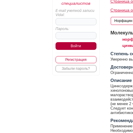
Страница 
специалистов
Страница о
E-mail учетной записи
Vidal:
Пароль:
Молекул
норф
цинк
Cтепень с
Умеренно в
Регистрация
Достовер
Забыли пароль?
Ограниченна
Описание
Цинксодерж
хинолоновых
малораствор
взаимодейст
(не менее 2
Следует кон
антибиотико
Рекоменд
Применение 
Необходимо 