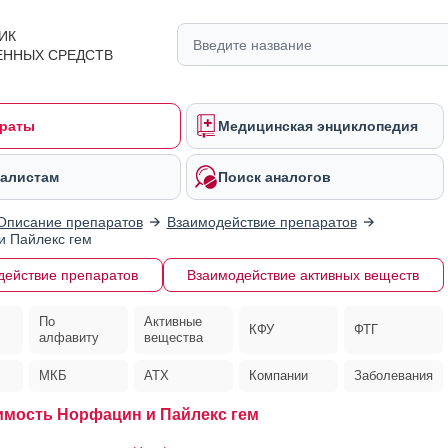
ИК
ЕННЫХ СРЕДСТВ
раты
Медицинская энциклопедия
алистам
Поиск аналогов
Описание препаратов
Взаимодействие препаратов
 Пайлекс гем
действие препаратов
Взаимодействие активных веществ
По
Активные
КФУ
ФТГ
алфавиту
вещества
МКБ
АТХ
Компании
Заболевания
мость Норфацин и Пайлекс гем