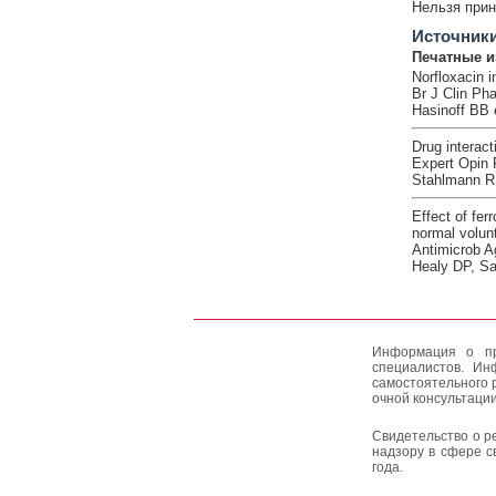
Нельзя прин
Источник
Печатные и
Norfloxacin i
Br J Clin Ph
Hasinoff BB e
Drug interact
Expert Opin 
Stahlmann R
Effect of fer
normal volun
Antimicrob A
Healy DP, Sah
Информация о пр
специалистов. Ин
самостоятельного 
очной консультации
Свидетельство о р
надзору в сфере с
года.