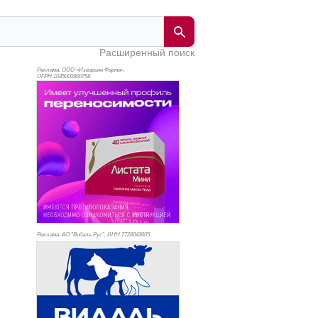
Расширенный поиск
Реклама. ООО «Изварино Фарма»,
ОГРН 103
5000900758
Реклама. АО "Видаль Рус", ИНН 772
8043605