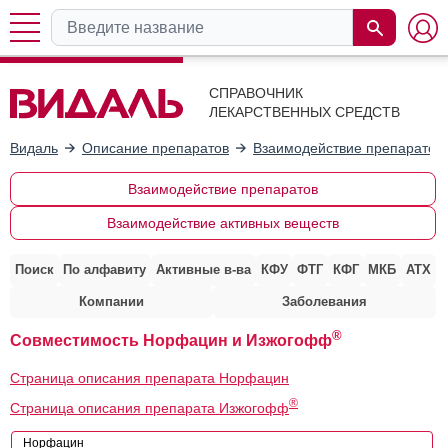
СПРАВОЧНИК
ЛЕКАРСТВЕННЫХ СРЕДСТВ
Видаль
Описание препаратов
Взаимодействие препаратов
Взаимодействие препаратов
Взаимодействие активных веществ
Поиск
По алфавиту
Активные в-ва
КФУ
ФТГ
КФГ
МКБ
АТХ
Компании
Заболевания
®
Совместимость Норфацин и Изжогофф
Страница описания препарата Норфацин
®
Страница описания препарата Изжогофф