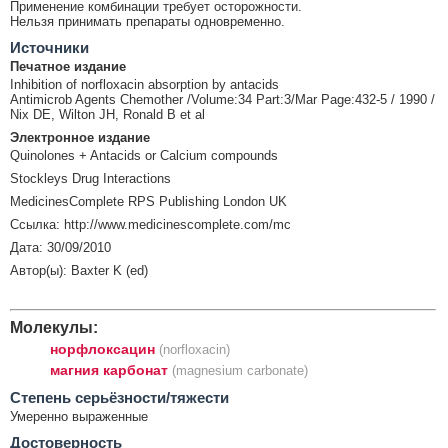
Применение комбинации требует осторожности.
Нельзя принимать препараты одновременно.
Источники
Печатное издание
Inhibition of norfloxacin absorption by antacids
Antimicrob Agents Chemother /Volume:34 Part:3/Mar Page:432-5 / 1990 /
Nix DE, Wilton JH, Ronald B et al
Электронное издание
Quinolones + Antacids or Calcium compounds
Stockleys Drug Interactions
MedicinesComplete RPS Publishing London UK
Ссылка: http://www.medicinescomplete.com/mc
Дата: 30/09/2010
Автор(ы): Baxter K (ed)
Молекулы:
норфлоксацин
(norfloxacin)
магния карбонат
(magnesium carbonate)
Cтепень серьёзности/тяжести
Умеренно выраженные
Достоверность