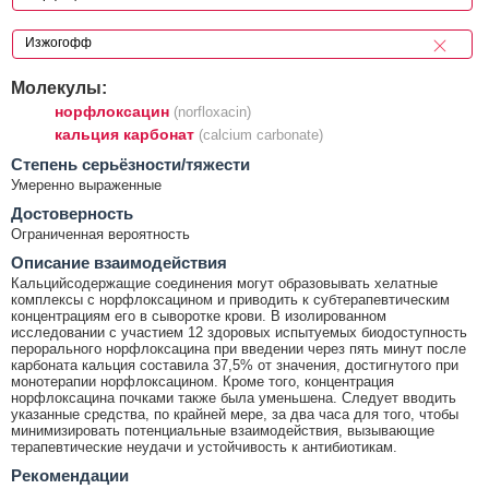
Молекулы:
норфлоксацин
(norfloxacin)
кальция карбонат
(calcium carbonate)
Cтепень серьёзности/тяжести
Умеренно выраженные
Достоверность
Ограниченная вероятность
Описание взаимодействия
Кальцийсодержащие соединения могут образовывать хелатные
комплексы с норфлоксацином и приводить к субтерапевтическим
концентрациям его в сыворотке крови. В изолированном
исследовании с участием 12 здоровых испытуемых биодоступность
перорального норфлоксацина при введении через пять минут после
карбоната кальция составила 37,5% от значения, достигнутого при
монотерапии норфлоксацином. Кроме того, концентрация
норфлоксацина почками также была уменьшена. Следует вводить
указанные средства, по крайней мере, за два часа для того, чтобы
минимизировать потенциальные взаимодействия, вызывающие
терапевтические неудачи и устойчивость к антибиотикам.
Рекомендации