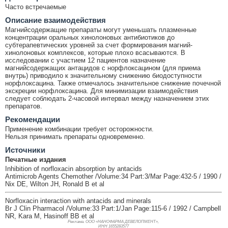
Часто встречаемые
Описание взаимодействия
Магнийсодержащие препараты могут уменьшать плазменные
концентрации оральных хинолоновых антибиотиков до
субтерапевтических уровней за счет формирования магний-
хинолоновых комплексов, которые плохо всасываются. В
исследовании с участием 12 пациентов назначение
магнийсодержащих антацидов с норфлоксацином (для приема
внутрь) приводило к значительному снижению биодоступности
норфлоксацина. Также отмечалось значительное снижение почечной
экскреции норфлоксацина. Для минимизации взаимодействия
следует соблюдать 2-часовой интервал между назначением этих
препаратов.
Рекомендации
Применение комбинации требует осторожности.
Нельзя принимать препараты одновременно.
Источники
Печатные издания
Inhibition of norfloxacin absorption by antacids
Antimicrob Agents Chemother /Volume:34 Part:3/Mar Page:432-5 / 1990 /
Nix DE, Wilton JH, Ronald B et al
Norfloxacin interaction with antacids and minerals
Br J Clin Pharmacol /Volume:33 Part:1/Jan Page:115-6 / 1992 / Campbell
NR, Kara M, Hasinoff BB et al
Реклама. ООО «НАНОФАРМА ДЕВЕЛОПМЕНТ»,
ИНН 165
5283577