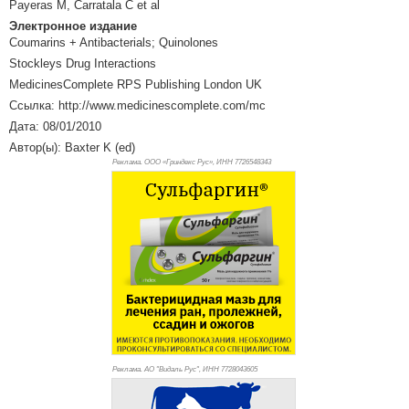
Payeras M, Carratala C et al
Электронное издание
Coumarins + Antibacterials; Quinolones
Stockleys Drug Interactions
MedicinesComplete RPS Publishing London UK
Ссылка: http://www.medicinescomplete.com/mc
Дата: 08/01/2010
Автор(ы): Baxter K (ed)
Реклама. ООО «Гриндекс Рус», ИНН 772
6548343
Реклама. АО "Видаль Рус", ИНН 772
8043605