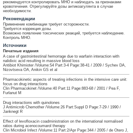
рекомендуется контролировать МНО и наблюдать за признаками
кровотечения. Отрегулируйте дозы антикоагулянта в случае
необходимости.
Рекомендации
Применение комбинации требует осторожности.
Требуется коррекция дозы.
Возможно появление токсических реакций, требуется наблюдение.
Контроль МНО.
Источники
Печатные издания
A case of gastrointestinal hemorrage due to warfarin interaction with
nalidixic acid resulting in massive blood loss
Antibiot Khimioter /Volume:54 Part:3-4 Page:38-41 / 2009 / Sychev DA,
Nizovtseva OA, Anikin GS et al
Pharmacokinetic aspects of treating infections in the intensive care unit:
focus on drug interactions
Clin Pharmacokinet /Volume:40 Part:11 Page:883-68 / 2001 / Pea F,
Furlanut M
Drug interactions with quinolones
J Antimicrob Chemother /Volume:26 Part:Suppl D Page:7-29 / 1990 /
Janknegt R
Effect of levofloxacin coadministration on the international normalised
ratios during acenocoumarol therapy
Clin Microbiol Infect /Volume:11 Part:2/Apr Page:344 / 2005 / de Otero J,