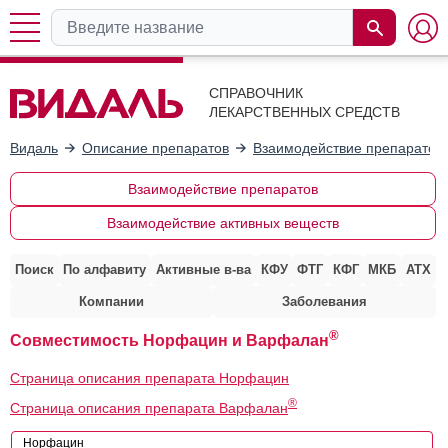
СПРАВОЧНИК
ЛЕКАРСТВЕННЫХ СРЕДСТВ
Видаль
Описание препаратов
Взаимодействие препаратов
Взаимодействие препаратов
Взаимодействие активных веществ
Поиск
По алфавиту
Активные в-ва
КФУ
ФТГ
КФГ
МКБ
АТХ
Компании
Заболевания
®
Совместимость Норфацин и Варфалан
Страница описания препарата Норфацин
®
Страница описания препарата Варфалан