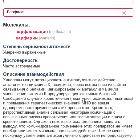
Молекулы:
норфлоксацин
(norfloxacin)
варфарин
(warfarin)
Cтепень серьёзности/тяжести
Умеренно выраженные
Достоверность
Часто встречаемые
Описание взаимодействия
Хинолоны могут потенцировать антикоагулянтное действие
антагонистов витамина К, возможно, через вытеснение из сайтов
связывания с белками, ингибирование их метаболизма и/или
уменьшение витамин К-продуцирующих кишечных бактерий.
Сообщали о случаях кровотечения (гематурия, экхимозы, гематомы)
и превышения терапевтических значений МНО во время
одновременного применения этих препаратов. Кроме того,
ретроспективный анализ связывал некоторые комбинации с
повышенным риском кровотечения или госпитализации в связи с
кровотечением. Однако в некоторых исследованиях пришли к
выводу, что комбинированное применение этих препаратов не имеет
вообще или имеет минимальное взаимодействие. Тем не менее,
поскольку увеличение антикоагулянтного действия непредсказуемо,