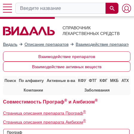
СПРАВОЧНИК
ЛЕКАРСТВЕННЫХ СРЕДСТВ
Видаль
Описание препаратов
Взаимодействие препаратов
Взаимодействие препаратов
Взаимодействие активных веществ
Поиск
По алфавиту
Активные в-ва
КФУ
ФТГ
КФГ
МКБ
АТХ
Компании
Заболевания
®
®
Совместимость Програф
и Амбизом
®
Страница описания препарата Програф
®
Страница описания препарата Амбизом