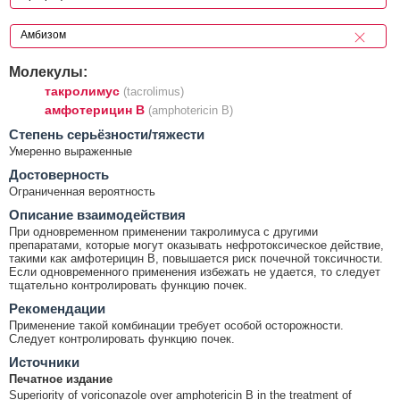
Молекулы:
такролимус
(tacrolimus)
амфотерицин B
(amphotericin B)
Cтепень серьёзности/тяжести
Умеренно выраженные
Достоверность
Ограниченная вероятность
Описание взаимодействия
При одновременном применении такролимуса с другими
препаратами, которые могут оказывать нефротоксическое действие,
такими как амфотерицин B, повышается риск почечной токсичности.
Если одновременного применения избежать не удается, то следует
тщательно контролировать функцию почек.
Рекомендации
Применение такой комбинации требует особой осторожности.
Следует контролировать функцию почек.
Источники
Печатное издание
Superiority of voriconazole over amphotericin B in the treatment of