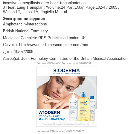
invasive aspergillosis after heart transplantation
J Heart Lung Transplant /Volume:24 Part:1/Jan Page:102-4 / 2005 /
Wieland T, Liebold A, Jagiello M et al
Электронное издание
Amphotericin-interactions
British National Formulary
MedicinesComplete RPS Publishing London UK
Ссылка: http://www.medicinescomplete.com/mc/
Дата: 10/07/2008
Автор(ы): Joint Formulary Committee of the British Medical Association
Реклама. ООО «НАОС Восток», ИНН 772
0394094
Реклама. АО "Видаль Рус", ИНН 772
8043605