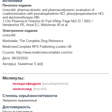
Источники
Печатное издание
Linezolid: pharmacokinetic and pharmacodynamic evaluation of
coadministration with pseudoephedrine HCl, phenylpropanolamine HCl,
and dextromethorpan HBr
J Clin Pharmacol /Volume:41 Part:5/May Page:563-72 / 2001 /
Hendershot PE, Antal EJ, Welshman IR et al
Электронное издание
Linezolid
Martindale: The Complete Drug Reference
MedicinesComplete RPS Publishing London UK
Ссылка: http://www.medicinescomplete.com/mc
Дата: 08/10/2010
Автор(ы): Sweetman S (ed)
Молекулы:
псевдоэфедрин
(pseudoephedrine)
линезолид
(linezolid)
Cтепень серьёзности/тяжести
Умеренно выраженные
Достоверность
Часто встречаемые