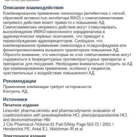
Описание взаимодействия
Комбинированное применение линезолида (антибиотика с легкой,
обратимой активностью ингибитора МАО) с симпатомиметиками
непрямого действия может привести к повышению АД.
Симпатомиметики непрямого действия могут стимулировать
высвобождение ИМАО-накопленного норадреналина в
адренергических нервных окончаниях, что приводит к
перевозбуждению адренорецепторов. Сообщали, что
комбинированное применение линезолида и псевдоэфедрина или
фенилпропаноламина вызывало транзиторное повышение АД.
Обратите внимание, что некоторые из этих симпатомиметиков могут
содержаться в безрецептурных противопростудных препаратах и
препаратах для похудения. Необходимо внимательно следить за АД
при комбинированном применении, особенно у пациентов,
чувствительных к воздействию повышенного АД.
Рекомендации
Применение комбинации требует осторожности.
Контроль АД.
Источники
Печатное издание
Linezolid: pharmacokinetic and pharmacodynamic evaluation of
coadministration with pseudoephedrine HCl, phenylpropanolamine HCl,
and dextromethorphan HBr
J Clin Pharmacol /Volume:41 Part:5/May Page:563-72 / 2001 /
Hendershot PE, Antal EJ, Welshman IR et al
Электронное издание