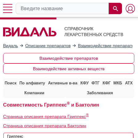
СПРАВОЧНИК
ЛЕКАРСТВЕННЫХ СРЕДСТВ
Видаль
Описание препаратов
Взаимодействие препаратов
Взаимодействие препаратов
Взаимодействие активных веществ
Поиск
По алфавиту
Активные в-ва
КФУ
ФТГ
КФГ
МКБ
АТХ
Компании
Заболевания
®
Совместимость Гриппекс
и Бактолин
®
Страница описания препарата Гриппекс
Страница описания препарата Бактолин