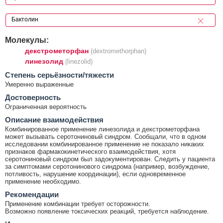
Молекулы:
декстрометорфан
(dextromethorphan)
линезолид
(linezolid)
Cтепень серьёзности/тяжести
Умеренно выраженные
Достоверность
Ограниченная вероятность
Описание взаимодействия
Комбинированное применение линезолида и декстрометорфана
может вызывать серотониновый синдром. Сообщали, что в одном
исследовании комбинированное применение не показало никаких
признаков фармакокинетического взаимодействия, хотя
серотониновый синдром был задокументирован. Следить у пациента
за симптомами серотонинового синдрома (например, возбуждение,
потливость, нарушение координации), если одновременное
применение необходимо.
Рекомендации
Применение комбинации требует осторожности.
Возможно появление токсических реакций, требуется наблюдение.