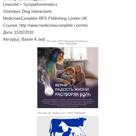
Linezolid + Sympathomimetics
Stockleys Drug Interactions
MedicinesComplete RPS Publishing London UK
Ссылка: http://www.medicinescomplete.com/mc
Дата: 11/02/2010
Автор(ы): Baxter K (ed)
Реклама. ООО «Пфайзер Инновации»,
ИНН 770
3106050
Реклама. АО "Видаль Рус", ИНН 772
8043605