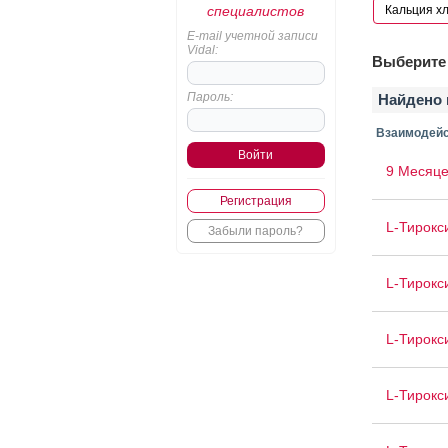
специалистов
E-mail учетной записи
Vidal:
Выберите 
Пароль:
Найдено 
Взаимодейс
9 Месяце
Регистрация
L-Тирокс
Забыли пароль?
L-Тирокс
L-Тирокс
L-Тирокс