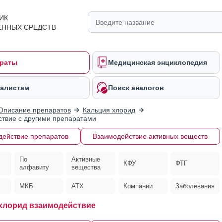
ИК
ЕННЫХ СРЕДСТВ
раты
Медицинская энциклопедия
алистам
Поиск аналогов
Описание препаратов
Кальция хлорид
твие с другими препаратами
действие препаратов
Взаимодействие активных веществ
По
Активные
КФУ
ФТГ
алфавиту
вещества
МКБ
АТХ
Компании
Заболевания
хлорид взаимодействие