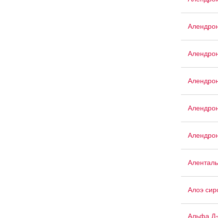
Алендро
Алендрон
Алендрон
Алендрон
Алендрон
Аленталь
Алоэ сир
Альфа Д