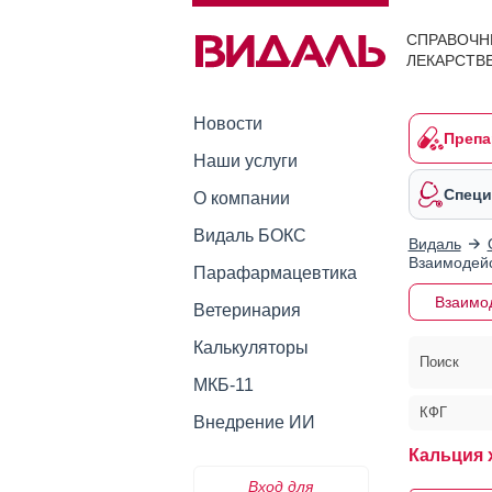
СПРАВОЧН
ЛЕКАРСТВ
Новости
Препа
Наши услуги
Специ
О компании
Видаль БОКС
Видаль
Взаимодейс
Парафармацевтика
Взаимо
Ветеринария
Калькуляторы
Поиск
МКБ-11
КФГ
Внедрение ИИ
Кальция 
Вход для