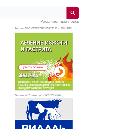
Расширенный поиск
Реклама. НАО "СЕВЕРНАЯ ЗВЕЗДА", ИНН 772
0185196
Реклама. АО "Видаль Рус", ИНН 772
8043605