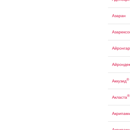
Азаран
Азарексо
Айронгар
Айрондек
®
Аккузид
®
Акласта
Акрипам
Акрипам