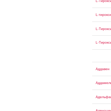
L-Тирокс
L-тирокс
L-Тирокс
L-Тирокс
Аддавен
Аддамел
Адельфа
Аденоци