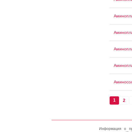
Аминопла
Аминопла
Аминопла
Аминопл
Аминосо
1
2
Информация о пр