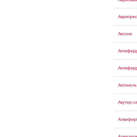
Акрипрес
Аксоне
Актифер
Актиферр
Актонель
Акутер-с
Алвифер
Алендро