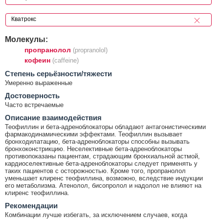
Молекулы:
пропранолол
(propranolol)
кофеин
(caffeine)
Cтепень серьёзности/тяжести
Умеренно выраженные
Достоверность
Часто встречаемые
Описание взаимодействия
Теофиллин и бета-адреноблокаторы обладают антагонистическими
фармакодинамическими эффектами. Теофиллин вызывает
бронходилатацию, бета-адреноблокаторы способны вызывать
бронхоконстрикцию. Неселективные бета-адреноблокаторы
противопоказаны пациентам, страдающим бронхиальной астмой,
кардиоселективные бета-адреноблокаторы следует применять у
таких пациентов с осторожностью. Кроме того, пропранолол
уменьшает клиренс теофиллина, возможно, вследствие индукции
его метаболизма. Атенолол, бисопролол и надолол не влияют на
клиренс теофиллина.
Рекомендации
Комбинации лучше избегать, за исключением случаев, когда