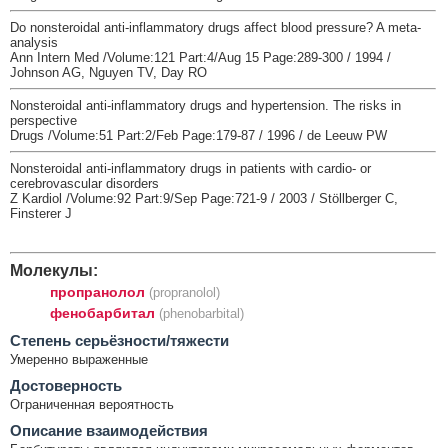
Do nonsteroidal anti-inflammatory drugs affect blood pressure? A meta-
analysis
Ann Intern Med /Volume:121 Part:4/Aug 15 Page:289-300 / 1994 /
Johnson AG, Nguyen TV, Day RO
Nonsteroidal anti-inflammatory drugs and hypertension. The risks in
perspective
Drugs /Volume:51 Part:2/Feb Page:179-87 / 1996 / de Leeuw PW
Nonsteroidal anti-inflammatory drugs in patients with cardio- or
cerebrovascular disorders
Z Kardiol /Volume:92 Part:9/Sep Page:721-9 / 2003 / Stöllberger C,
Finsterer J
Молекулы:
пропранолол
(propranolol)
фенобарбитал
(phenobarbital)
Cтепень серьёзности/тяжести
Умеренно выраженные
Достоверность
Ограниченная вероятность
Описание взаимодействия