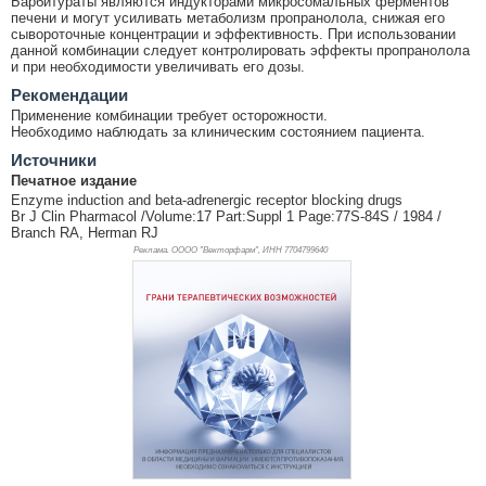
Барбитураты являются индукторами микросомальных ферментов
печени и могут усиливать метаболизм пропранолола, снижая его
сывороточные концентрации и эффективность. При использовании
данной комбинации следует контролировать эффекты пропранолола
и при необходимости увеличивать его дозы.
Рекомендации
Применение комбинации требует осторожности.
Необходимо наблюдать за клиническим состоянием пациента.
Источники
Печатное издание
Enzyme induction and beta-adrenergic receptor blocking drugs
Br J Clin Pharmacol /Volume:17 Part:Suppl 1 Page:77S-84S / 1984 /
Branch RA, Herman RJ
Реклама. ОООО "Векторфарм", ИНН 770
4799640