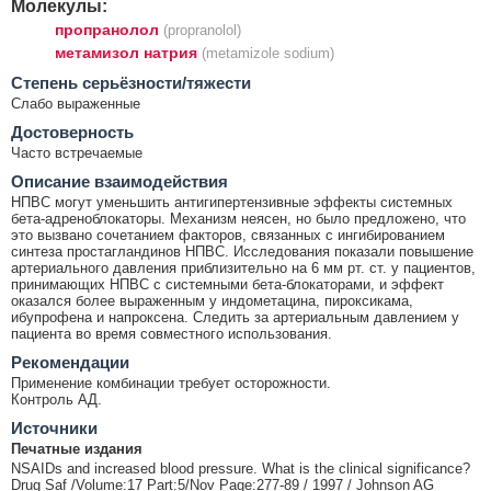
Молекулы:
пропранолол
(propranolol)
метамизол натрия
(metamizole sodium)
Cтепень серьёзности/тяжести
Слабо выраженные
Достоверность
Часто встречаемые
Описание взаимодействия
НПВС могут уменьшить антигипертензивные эффекты системных
бета-адреноблокаторы. Механизм неясен, но было предложено, что
это вызвано сочетанием факторов, связанных с ингибированием
синтеза простагландинов НПВС. Исследования показали повышение
артериального давления приблизительно на 6 мм рт. ст. у пациентов,
принимающих НПВС с системными бета-блокаторами, и эффект
оказался более выраженным у индометацина, пироксикама,
ибупрофена и напроксена. Следить за артериальным давлением у
пациента во время совместного использования.
Рекомендации
Применение комбинации требует осторожности.
Контроль АД.
Источники
Печатные издания
NSAIDs and increased blood pressure. What is the clinical significance?
Drug Saf /Volume:17 Part:5/Nov Page:277-89 / 1997 / Johnson AG