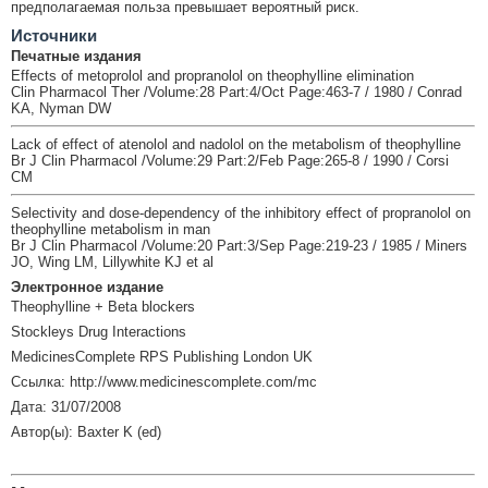
предполагаемая польза превышает вероятный риск.
Источники
Печатные издания
Effects of metoprolol and propranolol on theophylline elimination
Clin Pharmacol Ther /Volume:28 Part:4/Oct Page:463-7 / 1980 / Conrad
KA, Nyman DW
Lack of effect of atenolol and nadolol on the metabolism of theophylline
Br J Clin Pharmacol /Volume:29 Part:2/Feb Page:265-8 / 1990 / Corsi
CM
Selectivity and dose-dependency of the inhibitory effect of propranolol on
theophylline metabolism in man
Br J Clin Pharmacol /Volume:20 Part:3/Sep Page:219-23 / 1985 / Miners
JO, Wing LM, Lillywhite KJ et al
Электронное издание
Theophylline + Beta blockers
Stockleys Drug Interactions
MedicinesComplete RPS Publishing London UK
Ссылка: http://www.medicinescomplete.com/mc
Дата: 31/07/2008
Автор(ы): Baxter K (ed)