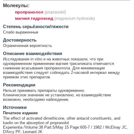
Молекулы:
пропранолол
(propranolol)
магния гидроксид
(magnesium hydroxide)
Cтепень серьёзности/тяжести
Слабо выраженные
Достоверность
Ограниченная вероятность
Описание взаимодействия
Исследования in vitro и на животных показали, что при
одновременном применении магния трисиликата отмечается
снижение всасывания пропранолола. Для минимизации
взаимодействия следует соблюдать 2-часовой интервал между
приемом этих препаратов.
Рекомендации
Нельзя принимать препараты одновременно.
Клиническое значение не установлено, но взаимодействие
возможно, необходимо наблюдение.
Источники
Печатное издание
The effect of activated dimethicone, other antacid constituents, and
kaolin on the absorption of propranolol
Experientia /Volume:38 Part:5/May 15 Page:605-7 / 1982 / McElnay JC,
D'Arcy PF, Leonard JK