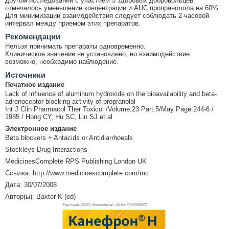
другом исследовании с участием 5 здоровых добровольцев
отмечалось уменьшение концентрации и AUC пропранолола на 60%.
Для минимизации взаимодействия следует соблюдать 2-часовой
интервал между приемом этих препаратов.
Рекомендации
Нельзя принимать препараты одновременно.
Клиническое значение не установлено, но взаимодействие
возможно, необходимо наблюдение.
Источники
Печатное издание
Lack of influence of aluminum hydroxide on the bioavailability and beta-
adrenoceptor blocking activity of propranolol
Int J Clin Pharmacol Ther Toxicol /Volume:23 Part:5/May Page:244-6 /
1985 / Hong CY, Hu SC, Lin SJ et al
Электронное издание
Beta blockers + Antacids or Antidiarrhoeals
Stockleys Drug Interactions
MedicinesComplete RPS Publishing London UK
Ссылка: http://www.medicinescomplete.com/mc
Дата: 30/07/2008
Автор(ы): Baxter K (ed)
Реклама. ООО «Бионорика», ИНН 772
9590470