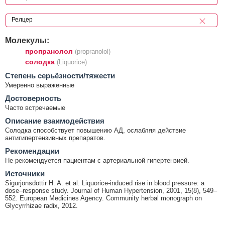
Молекулы:
пропранолол
(propranolol)
солодка
(Liquorice)
Cтепень серьёзности/тяжести
Умеренно выраженные
Достоверность
Часто встречаемые
Описание взаимодействия
Солодка способствует повышению АД, ослабляя действие
антигипертензивных препаратов.
Рекомендации
Не рекомендуется пациентам с артериальной гипертензией.
Источники
Sigurjonsdottir H. A. et al. Liquorice-induced rise in blood pressure: a
dose–response study. Journal of Human Hypertension, 2001, 15(8), 549–
552. European Medicines Agency. Community herbal monograph on
Glycyrrhizae radix, 2012.