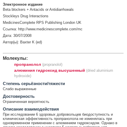
Электронное издание
Beta blockers + Antacids or Antidiarrhoeals
Stockleys Drug Interactions
MedicinesComplete RPS Publishing London UK
Ссылка: http://www.medicinescomplete.com/mc
Дата: 30/07/2008
Автор(ы): Baxter K (ed)
Молекулы:
пропранолол
(propranolol)
алюминия гидроксид высушенный
(dried aluminium
hydroxide)
Cтепень серьёзности/тяжести
Слабо выраженные
Достоверность
Ограниченная вероятность
Описание взаимодействия
При исследовании 6 здоровых добровольцев биодоступность и
клиническая эффективность пропранолола не изменялась при
одновременном применении с алюминием гидроксидом. Однако в