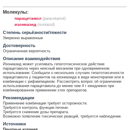
Молекулы:
парацетамол
(paracetamol)
изониазид
(isoniazid)
Cтепень серьёзности/тяжести
Умеренно выраженные
Достоверность
Ограниченная вероятность
Описание взаимодействия
Изониазид может усиливать гепатотоксическое действие
парацетамола через неясный механизм при одновременном
использовании. Сообщали о нескольких случаях гепатотоксичности
парацетамола у пациентов на изониазида в виде монотерапии или в
комбинации с рифампицином. Рассмотреть вопрос об ограничении
использования парацетамола до менее чем 4 г ежедневно при
комбинированном применении этих препаратов.
Рекомендации
Применение комбинации требует осторожности.
Требуется контроль функции печени.
Требуется снижение дозы препарата.
Возможно появление токсических реакций, требуется наблюдение.
Источники
Печатные издания