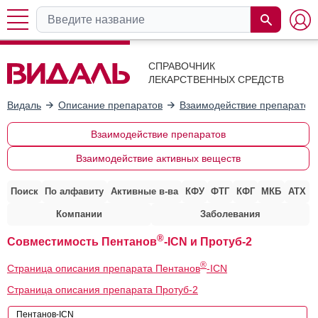
СПРАВОЧНИК
ЛЕКАРСТВЕННЫХ СРЕДСТВ
Видаль
Описание препаратов
Взаимодействие препаратов
Взаимодействие препаратов
Взаимодействие активных веществ
Поиск
По алфавиту
Активные в-ва
КФУ
ФТГ
КФГ
МКБ
АТХ
Компании
Заболевания
®
Совместимость Пентанов
-ICN и Протуб-2
®
Страница описания препарата Пентанов
-ICN
Страница описания препарата Протуб-2