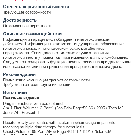
Cтепень серьёзности/тяжести
Требующие осторожности
Достоверность
Ограниченная вероятность
Описание взаимодействия
Рифампицин и парацетамол обладают гепатотоксическим
действием. Рифампицин также может индуцировать образование
гепатотоксических и негепатотоксических метаболитов
парацетамола. Сообщалось о тяжелых случаях развития
гепатотоксичности у пациентов, принимающих данную комбинацию.
Следует контролировать функцию печени, особенно при длительном
использовании или при применении препаратов в высоких дозах.
Рекомендации
Применение комбинации требует осторожности.
Требуется контроль функции печени.
Источники
Печатные издания
Drug interactions with paracetamol
Am J Ther /Volume:12 Part:1 (Jan-Feb) Page:56-66 / 2005 / Toes MJ,
Jones AL, Prescott L
Hepatotoxicity associated with acetaminophen usage in patients
receiving multiple drug therapy for tuberculosis
Chest /Volume:105 Part:2/Feb Page:408-11 / 1994 / Nolan CM,