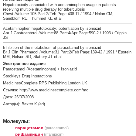
Hepatotoxicity associated with acetaminophen usage in patients
receiving multiple drug therapy for tuberculosis
Chest /Volume:105 Part:2/Feb Page:408-11 / 1994 / Nolan CM,
Sandblom RE, Thummel KE et al
Acetaminophen hepatotoxicity: potentiation by isoniazid
Am J Gastroenterol /Volume:88 Part:4/Apr Page:590-2 / 1993 / Crippin
JS
Inhibition of the metabolism of paracetamol by isoniazid
Br J Clin Pharmacol /Volume:31 Part:2/Feb Page:139-42 / 1991 / Epstein
MM, Nelson SD, Slattery JT et al
Электронное издание
Paracetamol (Acetaminophen) + Isoniazid
Stockleys Drug Interactions
MedicinesComplete RPS Publishing London UK
Ссылка: http://www.medicinescomplete.com/mc
Дата: 25/07/2008
Автор(ы): Baxter K (ed)
Молекулы:
парацетамол
(paracetamol)
рифампицин
(rifampicin)