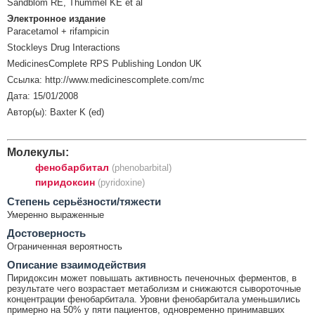
Sandblom RE, Thummel KE et al
Электронное издание
Paracetamol + rifampicin
Stockleys Drug Interactions
MedicinesComplete RPS Publishing London UK
Ссылка: http://www.medicinescomplete.com/mc
Дата: 15/01/2008
Автор(ы): Baxter K (ed)
Молекулы:
фенобарбитал
(phenobarbital)
пиридоксин
(pyridoxine)
Cтепень серьёзности/тяжести
Умеренно выраженные
Достоверность
Ограниченная вероятность
Описание взаимодействия
Пиридоксин может повышать активность печеночных ферментов, в
результате чего возрастает метаболизм и снижаются сывороточные
концентрации фенобарбитала. Уровни фенобарбитала уменьшились
примерно на 50% у пяти пациентов, одновременно принимавших