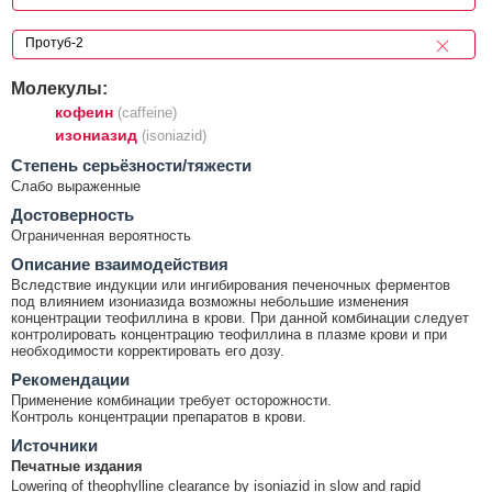
Молекулы:
кофеин
(caffeine)
изониазид
(isoniazid)
Cтепень серьёзности/тяжести
Слабо выраженные
Достоверность
Ограниченная вероятность
Описание взаимодействия
Вследствие индукции или ингибирования печеночных ферментов
под влиянием изониазида возможны небольшие изменения
концентрации теофиллина в крови. При данной комбинации следует
контролировать концентрацию теофиллина в плазме крови и при
необходимости корректировать его дозу.
Рекомендации
Применение комбинации требует осторожности.
Контроль концентрации препаратов в крови.
Источники
Печатные издания
Lowering of theophylline clearance by isoniazid in slow and rapid