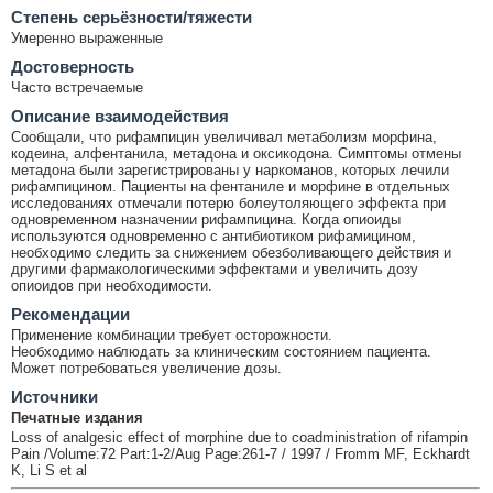
Cтепень серьёзности/тяжести
Умеренно выраженные
Достоверность
Часто встречаемые
Описание взаимодействия
Сообщали, что рифампицин увеличивал метаболизм морфина,
кодеина, алфентанила, метадона и оксикодона. Симптомы отмены
метадона были зарегистрированы у наркоманов, которых лечили
рифампицином. Пациенты на фентаниле и морфине в отдельных
исследованиях отмечали потерю болеутоляющего эффекта при
одновременном назначении рифампицина. Когда опиоиды
используются одновременно с антибиотиком рифамицином,
необходимо следить за снижением обезболивающего действия и
другими фармакологическими эффектами и увеличить дозу
опиоидов при необходимости.
Рекомендации
Применение комбинации требует осторожности.
Необходимо наблюдать за клиническим состоянием пациента.
Может потребоваться увеличение дозы.
Источники
Печатные издания
Loss of analgesic effect of morphine due to coadministration of rifampin
Pain /Volume:72 Part:1-2/Aug Page:261-7 / 1997 / Fromm MF, Eckhardt
K, Li S et al