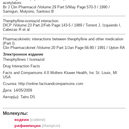
acetylators.
Br J Clin Pharmacol /Volume:29 Part:5/May Page:570-3 / 1990 /
Samigun, Mulyono, Santoso B
Theophylline-isoniazid interaction.
DICP /Volume:23 Part:2/Feb Page:143-5 / 1989 / Torrent J, Izquierdo I,
Cabezas R et al
Pharmacokinetic interactions between theophylline and other medication
(Part I).
Clin Pharmacokinet /Volume:20 Part:1/Jan Page:66-80 / 1991 / Upton RA
Электронное издание
Theophyllines / Isoniazid
Drug Interaction Facts
Facts and Comparisons 4.0 Wolters Kluwer Health, Inc St. Louis, MI
USA
Ссылка: http://online.factsandcomparisons.com
Дата: 14/05/2009
Автор(ы): Tatro DS
Молекулы:
кодеин
(codeine)
рифампицин
(rifampicin)