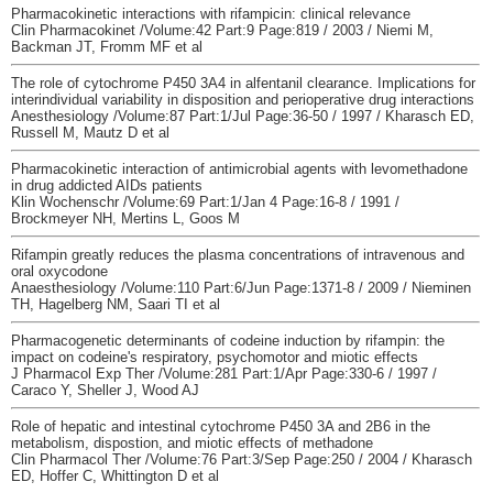
Pharmacokinetic interactions with rifampicin: clinical relevance
Clin Pharmacokinet /Volume:42 Part:9 Page:819 / 2003 / Niemi M,
Backman JT, Fromm MF et al
The role of cytochrome P450 3A4 in alfentanil clearance. Implications for
interindividual variability in disposition and perioperative drug interactions
Anesthesiology /Volume:87 Part:1/Jul Page:36-50 / 1997 / Kharasch ED,
Russell M, Mautz D et al
Pharmacokinetic interaction of antimicrobial agents with levomethadone
in drug addicted AIDs patients
Klin Wochenschr /Volume:69 Part:1/Jan 4 Page:16-8 / 1991 /
Brockmeyer NH, Mertins L, Goos M
Rifampin greatly reduces the plasma concentrations of intravenous and
oral oxycodone
Anaesthesiology /Volume:110 Part:6/Jun Page:1371-8 / 2009 / Nieminen
TH, Hagelberg NM, Saari TI et al
Pharmacogenetic determinants of codeine induction by rifampin: the
impact on codeine's respiratory, psychomotor and miotic effects
J Pharmacol Exp Ther /Volume:281 Part:1/Apr Page:330-6 / 1997 /
Caraco Y, Sheller J, Wood AJ
Role of hepatic and intestinal cytochrome P450 3A and 2B6 in the
metabolism, dispostion, and miotic effects of methadone
Clin Pharmacol Ther /Volume:76 Part:3/Sep Page:250 / 2004 / Kharasch
ED, Hoffer C, Whittington D et al