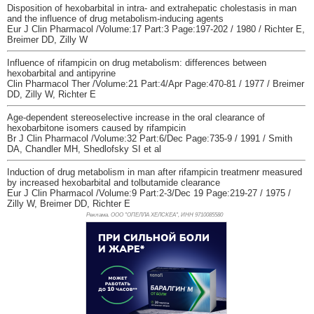
Disposition of hexobarbital in intra- and extrahepatic cholestasis in man
and the influence of drug metabolism-inducing agents
Eur J Clin Pharmacol /Volume:17 Part:3 Page:197-202 / 1980 / Richter E,
Breimer DD, Zilly W
Influence of rifampicin on drug metabolism: differences between
hexobarbital and antipyrine
Clin Pharmacol Ther /Volume:21 Part:4/Apr Page:470-81 / 1977 / Breimer
DD, Zilly W, Richter E
Age-dependent stereoselective increase in the oral clearance of
hexobarbitone isomers caused by rifampicin
Br J Clin Pharmacol /Volume:32 Part:6/Dec Page:735-9 / 1991 / Smith
DA, Chandler MH, Shedlofsky SI et al
Induction of drug metabolism in man after rifampicin treatmenr measured
by increased hexobarbital and tolbutamide clearance
Eur J Clin Pharmacol /Volume:9 Part:2-3/Dec 19 Page:219-27 / 1975 /
Zilly W, Breimer DD, Richter E
Реклама. ООО "ОПЕЛЛА ХЕЛСКЕА", ИНН 971
0085580