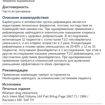
Умеренно выраженные
Достоверность
Часто встречаемые
Описание взаимодействия
Барбитураты и антибиотики группы рифамицина являются
индукторами печеночных ферментов, поэтому последствия их
взаимодействия неизвестны. При одновременном применении с
рифампицином наблюдается значительное повышение клиренса
гексобарбитала у здоровых добровольцев. В исследовании,
включающее 11 пациентов с холестазом T1/2 гексобарбитала
уменьшался, и его клиренс возрастал в 2 раза. Концентрация
рифампицина в плазме крови уменьшалась на 20-40% у 12 из 15
пациентов, получавших фенобарбитал в 1 исследовании, при этом в
другом исследовании показано уменьшение T1/2 рифампицина, что
обусловлено действием фенобарбитала. При одновременном
применении требуется клинический контроль для выявления
уменьшения эффективности обоих препаратов.
Рекомендации
Применение комбинации требует осторожности.
Необходимо наблюдать за клиническим состоянием пациента.
Источники
Печатные издания
Rifampin drug interactions
Arch Intern Med /Volume:144 Part:8/Aug Page:1667-71 / 1984 /
Baciewicz AM, Self TH