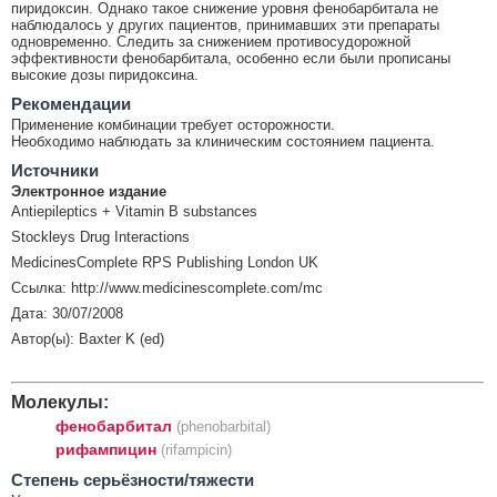
пиридоксин. Однако такое снижение уровня фенобарбитала не
наблюдалось у других пациентов, принимавших эти препараты
одновременно. Следить за снижением противосудорожной
эффективности фенобарбитала, особенно если были прописаны
высокие дозы пиридоксина.
Рекомендации
Применение комбинации требует осторожности.
Необходимо наблюдать за клиническим состоянием пациента.
Источники
Электронное издание
Antiepileptics + Vitamin B substances
Stockleys Drug Interactions
MedicinesComplete RPS Publishing London UK
Ссылка: http://www.medicinescomplete.com/mc
Дата: 30/07/2008
Автор(ы): Baxter K (ed)
Молекулы:
фенобарбитал
(phenobarbital)
рифампицин
(rifampicin)
Cтепень серьёзности/тяжести