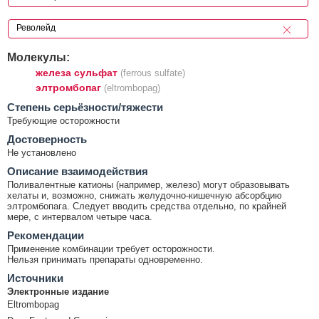
Молекулы:
железа сульфат
(ferrous sulfate)
элтромбопаг
(eltrombopag)
Cтепень серьёзности/тяжести
Требующие осторожности
Достоверность
Не установлено
Описание взаимодействия
Поливалентные катионы (например, железо) могут образовывать
хелаты и, возможно, снижать желудочно-кишечную абсорбцию
элтромбопага. Следует вводить средства отдельно, по крайней
мере, с интервалом четыре часа.
Рекомендации
Применение комбинации требует осторожности.
Нельзя принимать препараты одновременно.
Источники
Электронные издание
Eltrombopag