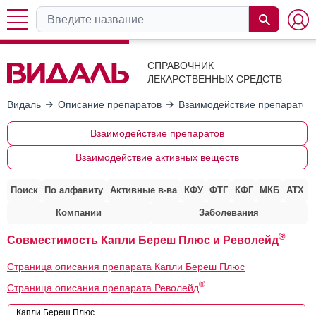
СПРАВОЧНИК
ЛЕКАРСТВЕННЫХ СРЕДСТВ
Видаль
Описание препаратов
Взаимодействие препаратов
Взаимодействие препаратов
Взаимодействие активных веществ
Поиск
По алфавиту
Активные в-ва
КФУ
ФТГ
КФГ
МКБ
АТХ
Компании
Заболевания
®
Совместимость Капли Береш Плюс и Револейд
Страница описания препарата Капли Береш Плюс
®
Страница описания препарата Револейд