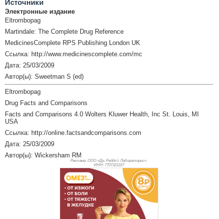
Источники
Электронные издание
Eltrombopag
Martindale: The Complete Drug Reference
MedicinesComplete RPS Publishing London UK
Ссылка: http://www.medicinescomplete.com/mc
Дата: 25/03/2009
Автор(ы): Sweetman S (ed)
Eltrombopag
Drug Facts and Comparisons
Facts and Comparisons 4.0 Wolters Kluwer Health, Inc St. Louis, MI
USA
Ссылка: http://online.factsandcomparisons.com
Дата: 25/03/2009
Автор(ы): Wickersham RM
Реклама. ООО «Др. Редди’с Лабораторис»,
ИНН: 770
7321227