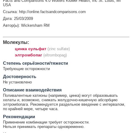
Facts and Comparisons 4.0 Wolters Kluwer Health, Inc St. Louis, MI
USA
Ссылка: http://online.factsandcomparisons.com
Дата: 25/03/2009
Автор(ы): Wickersham RM
Молекулы:
цинка сульфат
(zinc sulfate)
элтромбопаг
(eltrombopag)
Cтепень серьёзности/тяжести
Требующие осторожности
Достоверность
Не установлено
Описание взаимодействия
Поливалентные катионы (например, цинка) могут образовывать
хелаты и, возможно, снижать желудочно-кишечную абсорбцию
элтромбопага. Рекомендуется раздельное введение с интервалом,
по крайней мере, четыре часа.
Рекомендации
Применение комбинации требует осторожности.
Нельзя принимать препараты одновременно.