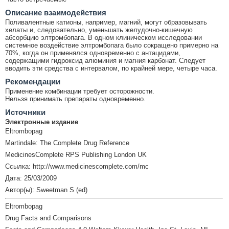
Описание взаимодействия
Поливалентные катионы, например, магний, могут образовывать
хелаты и, следовательно, уменьшать желудочно-кишечную
абсорбцию элтромбопага. В одном клиническом исследовании
системное воздействие элтромбопага было сокращено примерно на
70%, когда он применялся одновременно с антацидами,
содержащими гидроксид алюминия и магния карбонат. Следует
вводить эти средства с интервалом, по крайней мере, четыре часа.
Рекомендации
Применение комбинации требует осторожности.
Нельзя принимать препараты одновременно.
Источники
Электронные издание
Eltrombopag
Martindale: The Complete Drug Reference
MedicinesComplete RPS Publishing London UK
Ссылка: http://www.medicinescomplete.com/mc
Дата: 25/03/2009
Автор(ы): Sweetman S (ed)
Eltrombopag
Drug Facts and Comparisons