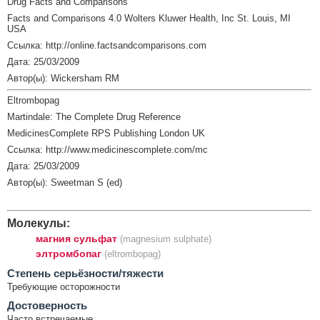
Drug Facts and Comparisons
Facts and Comparisons 4.0 Wolters Kluwer Health, Inc St. Louis, MI
USA
Ссылка: http://online.factsandcomparisons.com
Дата: 25/03/2009
Автор(ы): Wickersham RM
Eltrombopag
Martindale: The Complete Drug Reference
MedicinesComplete RPS Publishing London UK
Ссылка: http://www.medicinescomplete.com/mc
Дата: 25/03/2009
Автор(ы): Sweetman S (ed)
Молекулы:
магния сульфат
(magnesium sulphate)
элтромбопаг
(eltrombopag)
Cтепень серьёзности/тяжести
Требующие осторожности
Достоверность
Часто встречаемые