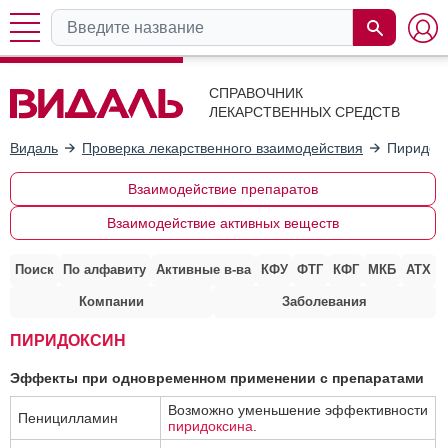
СПРАВОЧНИК
ЛЕКАРСТВЕННЫХ СРЕДСТВ
Видаль
Проверка лекарственного взаимодействия
Пиридок
Взаимодействие препаратов
Взаимодействие активных веществ
Поиск
По алфавиту
Активные в-ва
КФУ
ФТГ
КФГ
МКБ
АТХ
Компании
Заболевания
ПИРИДОКСИН
Эффекты при одновременном применении с препаратами
Возможно уменьшение эффективности
Пеницилламин
пиридоксина
.