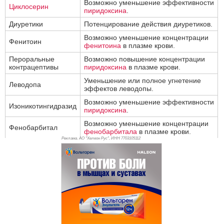
Возможно уменьшение эффективности
Циклосерин
пиридоксина
.
Диуретики
Потенцирование действия диуретиков.
Возможно уменьшение концентрации
Фенитоин
фенитоина
в плазме крови.
Пероральные
Возможно повышение концентрации
контрацептивы
пиридоксина
в плазме крови.
Уменьшение или полное угнетение
Леводопа
эффектов леводопы.
Возможно уменьшение эффективности
Изоникотингидразид
пиридоксина
.
Возможно уменьшение концентрации
Фенобарбитал
фенобарбитала
в плазме крови.
Реклама. АО "Хелеон Рус", ИНН 770
3105112