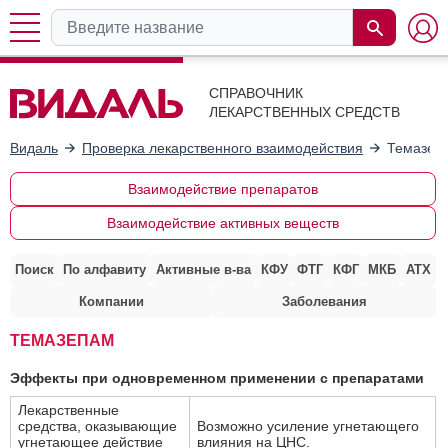
СПРАВОЧНИК
ЛЕКАРСТВЕННЫХ СРЕДСТВ
Видаль
Проверка лекарственного взаимодействия
Темазеп
Взаимодействие препаратов
Взаимодействие активных веществ
Поиск
По алфавиту
Активные в-ва
КФУ
ФТГ
КФГ
МКБ
АТХ
Компании
Заболевания
ТЕМАЗЕПАМ
Эффекты при одновременном применении с препаратами
Лекарственные
средства, оказывающие
Возможно усиление угнетающего
угнетающее действие
влияния на ЦНС.