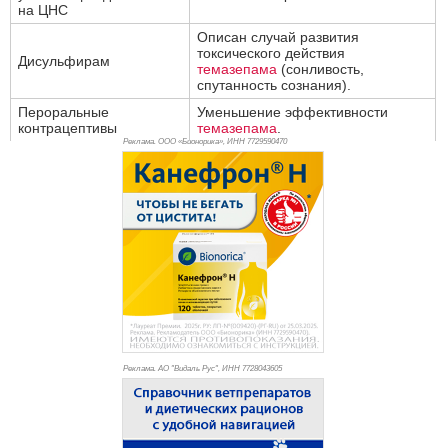
на ЦНС
Описан случай развития
токсического действия
Дисульфирам
темазепама
(сонливость,
спутанность сознания).
Пероральные
Уменьшение эффективности
контрацептивы
темазепама
.
Реклама. ООО «Бионорика», ИНН 772
9590470
Реклама. АО "Видаль Рус", ИНН 772
8043605