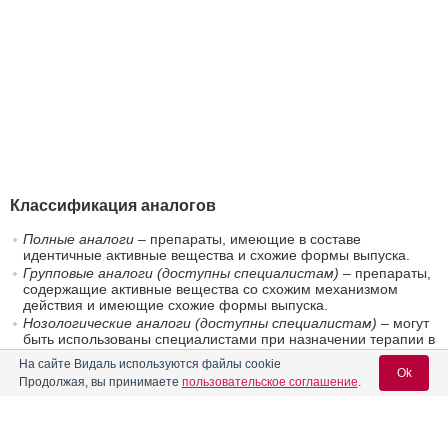
Классификация аналогов
Полные аналоги
– препараты, имеющие в составе
идентичные активные вещества и схожие формы выпуска.
Групповые аналоги (доступны специалистам)
– препараты,
содержащие активные вещества со схожим механизмом
действия и имеющие схожие формы выпуска.
Нозологические аналоги (доступны специалистам)
– могут
быть использованы специалистами при назначении терапии в
отсутствие препаратов «первой линии».
На сайте Видаль используются файлы cookie
Ok
®
Продолжая, вы принимаете
пользовательское соглашение
.
Полные аналоги Интести
-бактериофаг по формам
выпуска
®
Рас­твор для при­ема внутрь и рек­
Интестифаг
(NPO MICROGEN