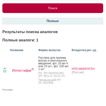
Полные
Результаты поиска аналогов
Полные аналоги: 1
Название
Форма выпуска
Владелец рег. уд.
Рас­твор для при­ема
внутрь и рек­таль­но­го
вве­дения: фл. 20 мл 4
или 10 шт.; фл. 100 мл
НПО МИКРОГЕН
1 шт.
®
Интестифаг
(Россия)
РУ: ЛП-№(004238)-
(РГ-RU) от 10.01.24
Предыдущий РУ:
ЛС-001999
Реклама