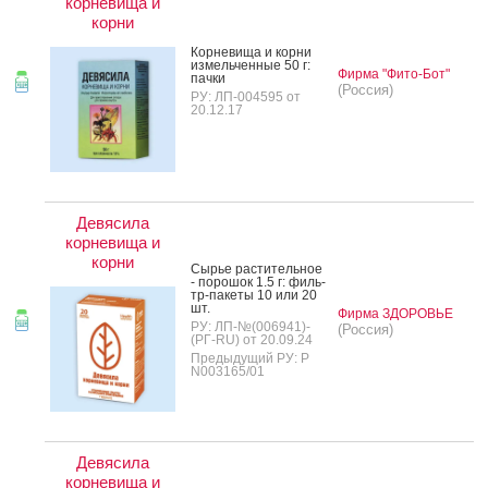
корневища и
корни
Кор­не­вища и кор­ни
из­мель­чен­ные 50 г:
Фирма "Фито-Бот"
пач­ки
(Россия)
РУ: ЛП-004595 от
20.12.17
Девясила
корневища и
корни
Сырье рас­ти­тель­ное
- по­рошок 1.5 г: филь­
тр-па­кеты 10 или 20
шт.
Фирма ЗДОРОВЬЕ
РУ: ЛП-№(006941)-
(Россия)
(РГ-RU) от 20.09.24
Предыдущий РУ: Р
N003165/01
Девясила
корневища и