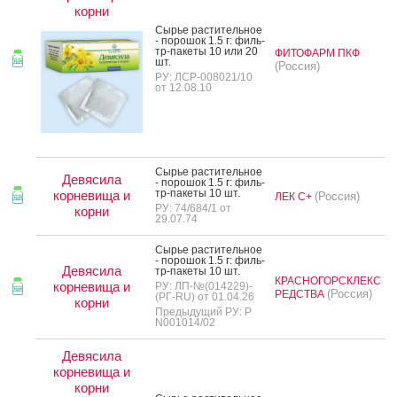
корни
Сырье рас­ти­тель­ное
- по­рошок 1.5 г: филь­
тр-па­кеты 10 или 20
ФИТОФАРМ ПКФ
шт.
(Россия)
РУ: ЛСР-008021/10
от 12.08.10
Сырье рас­ти­тель­ное
Девясила
- по­рошок 1.5 г: филь­
тр-па­кеты 10 шт.
корневища и
(Россия)
ЛЕК С+
РУ: 74/684/1 от
корни
29.07.74
Сырье рас­ти­тель­ное
- по­рошок 1.5 г: филь­
Девясила
тр-па­кеты 10 шт.
КРАСНОГОРСКЛЕКС
корневища и
РУ: ЛП-№(014229)-
(Россия)
РЕДСТВА
(РГ-RU) от 01.04.26
корни
Предыдущий РУ: Р
N001014/02
Девясила
корневища и
корни