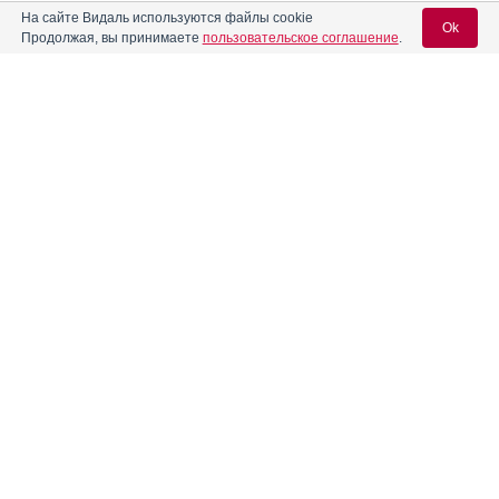
На сайте Видаль используются файлы cookie
Ok
Продолжая, вы принимаете
пользовательское соглашение
.
Вход для специалистов
E-mail учетной записи Vidal:
Пароль:
Регистрация
Забыли пароль?