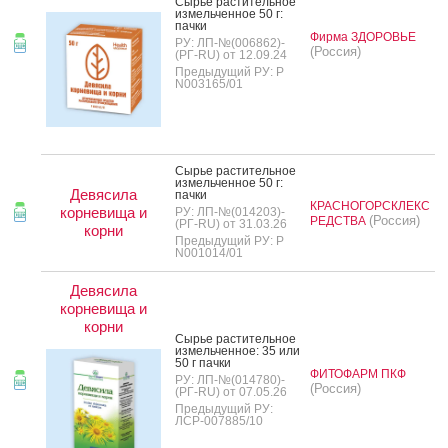
Сырье рас­ти­тель­ное
из­мель­чен­ное 50 г:
пач­ки
Фирма ЗДОРОВЬЕ
РУ: ЛП-№(006862)-
(Россия)
(РГ-RU) от 12.09.24
Предыдущий РУ: Р
N003165/01
Сырье рас­ти­тель­ное
из­мель­чен­ное 50 г:
Девясила
пач­ки
КРАСНОГОРСКЛЕКС
корневища и
РУ: ЛП-№(014203)-
(Россия)
РЕДСТВА
(РГ-RU) от 31.03.26
корни
Предыдущий РУ: Р
N001014/01
Девясила
корневища и
корни
Сырье рас­ти­тель­ное
из­мель­чен­ное: 35 или
50 г пач­ки
ФИТОФАРМ ПКФ
РУ: ЛП-№(014780)-
(Россия)
(РГ-RU) от 07.05.26
Предыдущий РУ:
ЛСР-007885/10