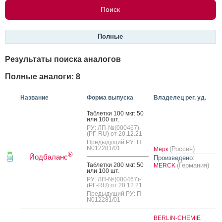
Полные
Результаты поиска аналогов
Полные аналоги: 8
Название
Форма выпуска
Владелец рег. уд.
Таб­летки 100 мкг: 50
или 100 шт.
РУ: ЛП-№(000467)-
(РГ-RU) от 20.12.21
Предыдущий РУ: П
N012281/01
(Россия)
Мерк
®
Йодбаланс
Произведено:
Таб­летки 200 мкг: 50
(Германия)
MERCK
или 100 шт.
РУ: ЛП-№(000467)-
(РГ-RU) от 20.12.21
Предыдущий РУ: П
N012281/01
BERLIN-CHEMIE