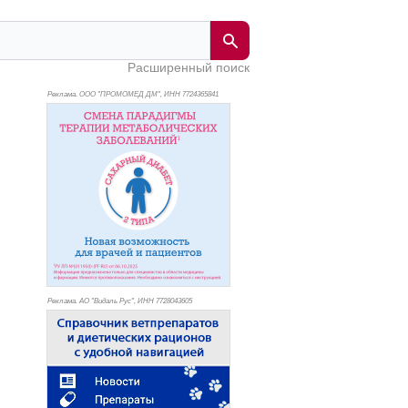
Расширенный поиск
Реклама. ООО "ПРОМОМЕД ДМ", ИНН 772
4365841
Реклама. АО "Видаль Рус", ИНН 772
8043605