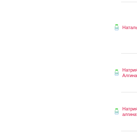
Натал
Натри
Алгина
Натри
алгина