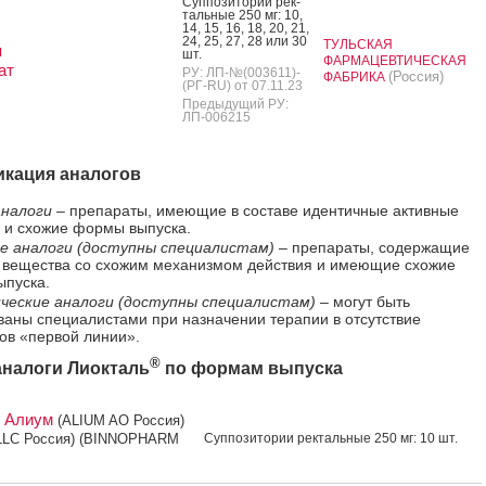
Суп­по­зито­рии рек­
таль­ные 250 мг: 10,
14, 15, 16, 18, 20, 21,
24, 25, 27, 28 или 30
ТУЛЬСКАЯ
я
шт.
ФАРМАЦЕВТИЧЕСКАЯ
ат
РУ: ЛП-№(003611)-
(Россия)
ФАБРИКА
(РГ-RU) от 07.11.23
Предыдущий РУ:
ЛП-006215
кация аналогов
налоги
– препараты, имеющие в составе идентичные активные
 и схожие формы выпуска.
е аналоги (доступны специалистам)
– препараты, содержащие
 вещества со схожим механизмом действия и имеющие схожие
пуска.
ческие аналоги (доступны специалистам)
– могут быть
ваны специалистами при назначении терапии в отсутствие
ов «первой линии».
®
налоги Лиокталь
по формам выпуска
т Алиум
(ALIUM AO Россия)
LLC Россия) (BINNOPHARM
Суп­по­зито­рии рек­таль­ные 250 мг: 10 шт.