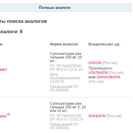
Полные аналоги
ты поиска аналогов
налоги: 6
ие
Форма выпуска
Владелец рег. уд.
Суп­по­зито­рии рек­
таль­ные 250 мг: 10
шт.
(Россия)
АЛИУМ
РУ: ЛП-№(007654)-
Произведено:
окт
(РГ-RU) от 13.11.24
(Россия)
АЛЬТФАРМ
Дата
или
БИННОФАРМ
переоформления:
(Россия)
14.08.25
Предыдущий РУ:
ЛП-006665
Суп­по­зито­рии рек­
таль­ные 250 мг: 5, 10
или 15 шт.
®
екс
РУ: ЛП-№(004720)-
(Россия)
ЮЖФАРМ
(РГ-RU) от 22.02.24
Предыдущий РУ:
ЛП-006168