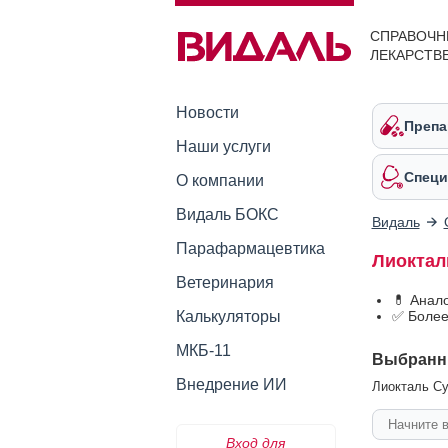
СПРАВОЧН
ЛЕКАРСТВ
Новости
Препа
Наши услуги
Специ
О компании
Видаль БОКС
Видаль
Парафармацевтика
Лиоктал
Ветеринария
💊 Анал
Калькуляторы
✅ Более
МКБ-11
Выбранн
Внедрение ИИ
Лиокталь Су
Вход для