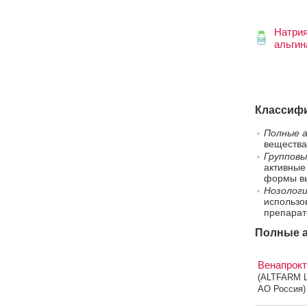
Натри
альгин
Классифи
Полные а
вещества
Групповы
активные
формы вы
Нозологи
использо
препарат
Полные а
Венапрок
(ALTFARM 
AO Россия)