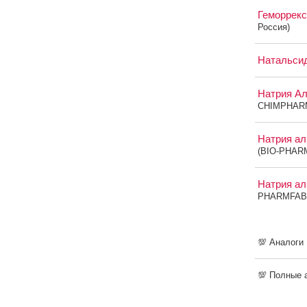
Геморрекс
Россия)
Натальси
Натрия А
CHIMPHAR
Натрия ал
(BIO-PHAR
Натрия ал
PHARMFABR
💯 Аналоги
💯 Полные 