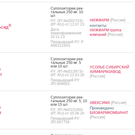
Суп­по­зито­рии рек­
таль­ные 250 мг: 10
шт.
(Россия)
НИЖФАРМ
РУ: ЛП-№(002743)-
(РГ-RU) от 12.07.23
контакты:
®
ьсид
Дата
НИЖФАРМ группа
переоформления:
(Россия)
компаний
20.11.23
Предыдущий РУ: Р
N001115/01
Суп­по­зито­рии рек­
таль­ные 250 мг: 5
или 10 шт.
УСОЛЬЕ-СИБИРСКИЙ
я
РУ: ЛП-№(013873)-
ХИМФАРМЗАВОД
т
(РГ-RU) от 12.03.26
(Россия)
Предыдущий РУ:
ЛП-008083
Суп­по­зито­рии рек­
таль­ные 250 мг: 5, 10
(Россия)
АВЕКСИМА
или 15 шт.
я
Произведено:
РУ: ЛП-№(015160)-
т
БИОФАРМКОМБИНАТ
(РГ-RU) от 05.06.26
(Россия)
Предыдущий РУ:
ЛП-007756