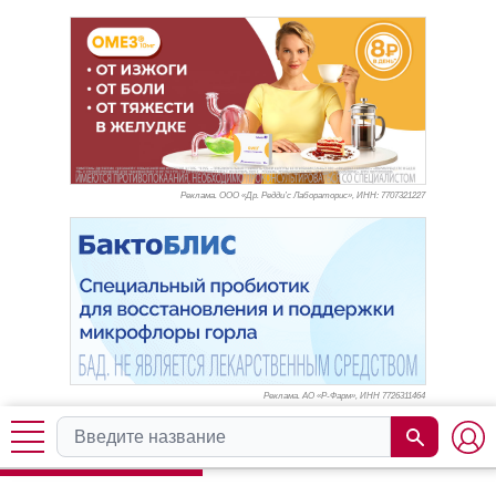
Реклама. ООО «Др. Редди’с Лабораторис», ИНН: 770
7321227
Реклама. АО «Р-Фарм», ИНН 772
6311464