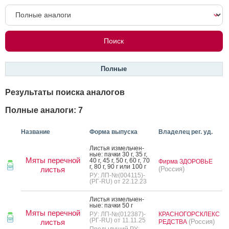
Полные
Результаты поиска аналогов
Полные аналоги: 7
Название
Форма выпуска
Владелец рег. уд.
Листья из­мель­чен­
ные: пач­ки 30 г, 35 г,
Мяты перечной
40 г, 45 г, 50 г, 60 г, 70
Фирма ЗДОРОВЬЕ
г, 80 г, 90 г или 100 г
листья
(Россия)
РУ: ЛП-№(004115)-
(РГ-RU) от 22.12.23
Листья из­мель­чен­
ные: пач­ки 50 г
Мяты перечной
РУ: ЛП-№(012387)-
КРАСНОГОРСКЛЕКС
(РГ-RU) от 11.11.25
листья
(Россия)
РЕДСТВА
Предыдущий РУ: