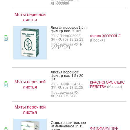
ЛП-003986
Мяты перечной
листья
Листья по­рошок 1.5 г:
филь­тр-пак. 20 шт.
РУ: ЛП-№(003993)-
Фирма ЗДОРОВЬЕ
(РГ-RU) от 13.12.23
(Россия)
Предыдущий РУ: Р
N001024/01
Листья по­рошок:
филь­тр-пак. 1.5 г 20
шт.
Мяты перечной
КРАСНОГОРСКЛЕКС
РУ: ЛП-№(012431)-
листья
(Россия)
РЕДСТВА
(РГ-RU) от 13.11.25
Предыдущий РУ:
ЛСР-001792/08
Мяты перечной
листья
Сырье рас­ти­тель­ное
из­мель­чен­ное 35 г:
ФИТОФАРМ ПКФ
пач­ки