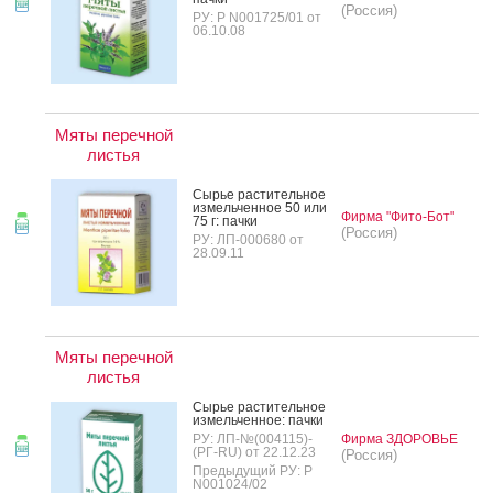
(Россия)
РУ: Р N001725/01 от
06.10.08
Мяты перечной
листья
Сырье рас­ти­тель­ное
из­мель­чен­ное 50 или
Фирма "Фито-Бот"
75 г: пач­ки
(Россия)
РУ: ЛП-000680 от
28.09.11
Мяты перечной
листья
Сырье рас­ти­тель­ное
из­мель­чен­ное: пач­ки
РУ: ЛП-№(004115)-
Фирма ЗДОРОВЬЕ
(РГ-RU) от 22.12.23
(Россия)
Предыдущий РУ: Р
N001024/02