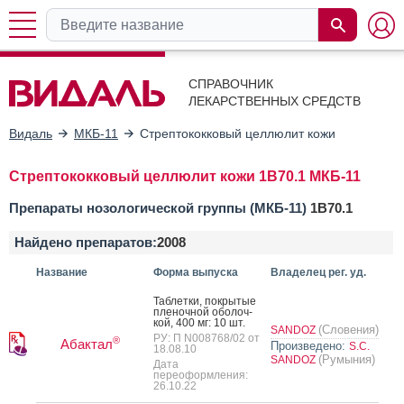
СПРАВОЧНИК
ЛЕКАРСТВЕННЫХ СРЕДСТВ
Видаль
МКБ-11
Стрептококковый целлюлит кожи
Стрептококковый целлюлит кожи 1B70.1 МКБ-11
Препараты нозологической группы (МКБ-11)
1B70.1
Найдено препаратов:
2008
Название
Форма выпуска
Владелец рег. уд.
Таб­летки, пок­ры­тые
пле­ноч­ной обо­лоч­
кой, 400 мг: 10 шт.
(Словения)
SANDOZ
РУ: П N008768/02 от
®
Абактал
Произведено:
S.C.
18.08.10
(Румыния)
SANDOZ
Дата
переоформления:
26.10.22