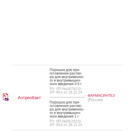
По­рошок для при­
готов­ле­ния рас­тво­
ра для внут­ри­вен­но­
го и внут­ри­мышеч­
но­го вве­дения 0.5 г
РУ: ЛП-№(007823)-
(РГ-RU) от 26.11.24
ФАРМАСИНТЕЗ
Азтреобакт
(Россия)
По­рошок для при­
готов­ле­ния рас­тво­
ра для внут­ри­вен­но­
го и внут­ри­мышеч­
но­го вве­дения 1 г
РУ: ЛП-№(007823)-
(РГ-RU) от 26.11.24