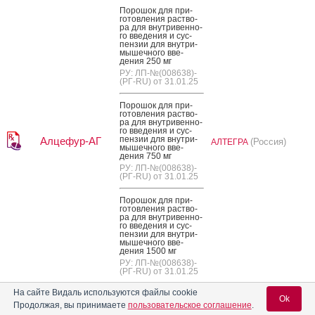
По­рошок для при­
готов­ле­ния рас­тво­
ра для внут­ри­вен­но­
го вве­дения и сус­
пензии для внут­ри­
мышеч­но­го вве­
дения 250 мг
РУ: ЛП-№(008638)-
(РГ-RU) от 31.01.25
По­рошок для при­
готов­ле­ния рас­тво­
ра для внут­ри­вен­но­
го вве­дения и сус­
пензии для внут­ри­
Алцефур-АГ
(Россия)
АЛТЕГРА
мышеч­но­го вве­
дения 750 мг
РУ: ЛП-№(008638)-
(РГ-RU) от 31.01.25
По­рошок для при­
готов­ле­ния рас­тво­
ра для внут­ри­вен­но­
го вве­дения и сус­
пензии для внут­ри­
мышеч­но­го вве­
дения 1500 мг
РУ: ЛП-№(008638)-
(РГ-RU) от 31.01.25
На сайте Видаль используются файлы cookie
По­рошок для при­
Ok
готов­ле­ния рас­тво­
Продолжая, вы принимаете
пользовательское соглашение
.
ра для внут­ри­вен­но­