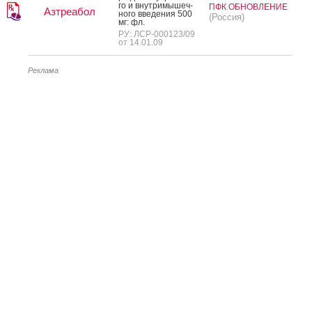
го и внут­ри­мышеч­
ПФК ОБНОВЛЕНИЕ
Азтреабол
но­го вве­дения 500
(Россия)
мг: фл.
РУ: ЛСР-000123/09
от 14.01.09
Реклама