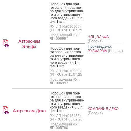
По­рошок для при­
готов­ле­ния рас­тво­
ра для внут­ри­вен­но­
го и внут­ри­мышеч­
но­го вве­дения 0.5 г:
фл. 1 шт.
РУ: ЛП-№(010909)-
(РГ-RU) от 11.07.25
Предыдущий РУ:
НПЦ ЭЛЬФА
ЛП-006997
Азтреонам
(Россия)
Эльфа
Произведено:
По­рошок для при­
(Россия)
РУЗФАРМА
готов­ле­ния рас­тво­
ра для внут­ри­вен­но­
го и внут­ри­мышеч­
но­го вве­дения 1 г:
фл. 1 шт.
РУ: ЛП-№(010909)-
(РГ-RU) от 11.07.25
Предыдущий РУ:
ЛП-006997
По­рошок для при­
готов­ле­ния рас­тво­
ра для внут­ри­вен­но­
го и внут­ри­мышеч­
но­го вве­дения 0.5 г:
КОМПАНИЯ ДЕКО
Азтреонам-Деко
фл. 1 шт.
(Россия)
РУ: ЛП-№(013433)-
(РГ-RU) от 03.02.26
Предыдущий РУ:
ЛП-005790