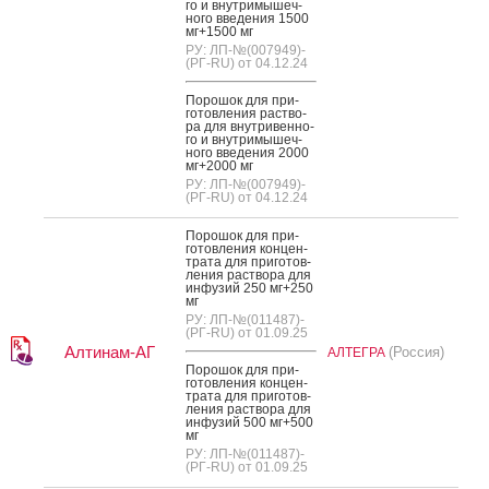
го и внут­ри­мышеч­
но­го вве­дения 1500
мг+1500 мг
РУ: ЛП-№(007949)-
(РГ-RU) от 04.12.24
По­рошок для при­
готов­ле­ния рас­тво­
ра для внут­ри­вен­но­
го и внут­ри­мышеч­
но­го вве­дения 2000
мг+2000 мг
РУ: ЛП-№(007949)-
(РГ-RU) от 04.12.24
По­рошок для при­
готов­ле­ния кон­цен­
тра­та для при­готов­
ле­ния рас­тво­ра для
ин­фу­зий 250 мг+250
мг
РУ: ЛП-№(011487)-
(РГ-RU) от 01.09.25
Алтинам-АГ
(Россия)
АЛТЕГРА
По­рошок для при­
готов­ле­ния кон­цен­
тра­та для при­готов­
ле­ния рас­тво­ра для
ин­фу­зий 500 мг+500
мг
РУ: ЛП-№(011487)-
(РГ-RU) от 01.09.25