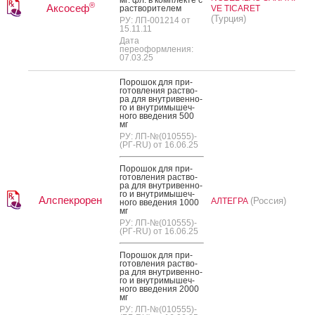
®
Аксосеф
рас­тво­рите­лем
VE TICARET
(Турция)
РУ: ЛП-001214 от
15.11.11
Дата
переоформления:
07.03.25
По­рошок для при­
готов­ле­ния рас­тво­
ра для внут­ри­вен­но­
го и внут­ри­мышеч­
но­го вве­дения 500
мг
РУ: ЛП-№(010555)-
(РГ-RU) от 16.06.25
По­рошок для при­
готов­ле­ния рас­тво­
ра для внут­ри­вен­но­
го и внут­ри­мышеч­
Алспекрорен
(Россия)
АЛТЕГРА
но­го вве­дения 1000
мг
РУ: ЛП-№(010555)-
(РГ-RU) от 16.06.25
По­рошок для при­
готов­ле­ния рас­тво­
ра для внут­ри­вен­но­
го и внут­ри­мышеч­
но­го вве­дения 2000
мг
РУ: ЛП-№(010555)-