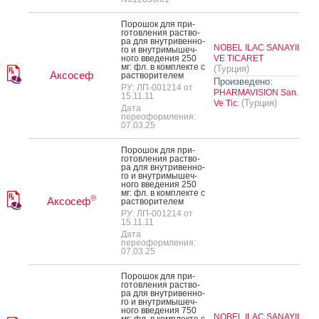
По­рошок для при­
готов­ле­ния рас­тво­
ра для внут­ри­вен­но­
NOBEL ILAC SANAYII
го и внут­ри­мышеч­
но­го вве­дения 250
VE TICARET
мг: фл. в ком­плек­те с
(Турция)
Аксосеф
рас­тво­рите­лем
Произведено:
РУ: ЛП-001214 от
PHARMAVISION San.
15.11.11
(Турция)
Ve Tic.
Дата
переоформления:
07.03.25
По­рошок для при­
готов­ле­ния рас­тво­
ра для внут­ри­вен­но­
го и внут­ри­мышеч­
но­го вве­дения 250
мг: фл. в ком­плек­те с
®
Аксосеф
рас­тво­рите­лем
РУ: ЛП-001214 от
15.11.11
Дата
переоформления:
07.03.25
По­рошок для при­
готов­ле­ния рас­тво­
ра для внут­ри­вен­но­
го и внут­ри­мышеч­
но­го вве­дения 750
NOBEL ILAC SANAYII
мг: фл. в ком­плек­те с