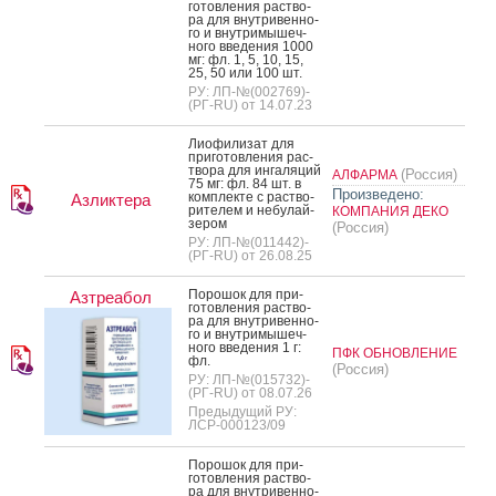
готов­ле­ния рас­тво­
ра для внут­ри­вен­но­
го и внут­ри­мышеч­
но­го вве­дения 1000
мг: фл. 1, 5, 10, 15,
25, 50 или 100 шт.
РУ: ЛП-№(002769)-
(РГ-RU) от 14.07.23
Ли­офи­лизат для
при­готов­ле­ния рас­
тво­ра для ин­га­ляций
(Россия)
АЛФАРМА
75 мг: фл. 84 шт. в
Произведено:
ком­плек­те с рас­тво­
Азликтера
рите­лем и не­булай­
КОМПАНИЯ ДЕКО
зе­ром
(Россия)
РУ: ЛП-№(011442)-
(РГ-RU) от 26.08.25
По­рошок для при­
Азтреабол
готов­ле­ния рас­тво­
ра для внут­ри­вен­но­
го и внут­ри­мышеч­
но­го вве­дения 1 г:
ПФК ОБНОВЛЕНИЕ
фл.
(Россия)
РУ: ЛП-№(015732)-
(РГ-RU) от 08.07.26
Предыдущий РУ:
ЛСР-000123/09
По­рошок для при­
готов­ле­ния рас­тво­
ра для внут­ри­вен­но­