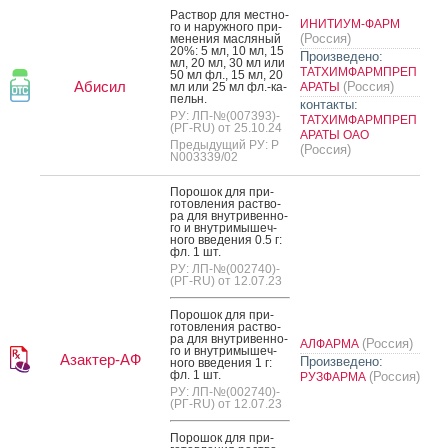
Рас­твор для мес­тно­
ИНИТИУМ-ФАРМ
го и на­руж­но­го при­
(Россия)
мене­ния мас­ля­ный
20%: 5 мл, 10 мл, 15
Произведено:
мл, 20 мл, 30 мл или
ТАТХИМФАРМПРЕП
50 мл фл., 15 мл, 20
Абисил
(Россия)
мл или 25 мл фл.-ка­
АРАТЫ
пельн.
контакты:
РУ: ЛП-№(007393)-
ТАТХИМФАРМПРЕП
(РГ-RU) от 25.10.24
АРАТЫ ОАО
Предыдущий РУ: Р
(Россия)
N003339/02
По­рошок для при­
готов­ле­ния рас­тво­
ра для внут­ри­вен­но­
го и внут­ри­мышеч­
но­го вве­дения 0.5 г:
фл. 1 шт.
РУ: ЛП-№(002740)-
(РГ-RU) от 12.07.23
По­рошок для при­
готов­ле­ния рас­тво­
ра для внут­ри­вен­но­
(Россия)
АЛФАРМА
го и внут­ри­мышеч­
Азактер-АФ
Произведено:
но­го вве­дения 1 г:
фл. 1 шт.
(Россия)
РУЗФАРМА
РУ: ЛП-№(002740)-
(РГ-RU) от 12.07.23
По­рошок для при­