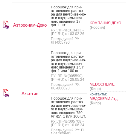
По­рошок для при­
готов­ле­ния рас­тво­
ра для внут­ри­вен­но­
го и внут­ри­мышеч­
но­го вве­дения 1 г:
КОМПАНИЯ ДЕКО
Азтреонам-Деко
фл. 1 шт.
(Россия)
РУ: ЛП-№(013433)-
(РГ-RU) от 03.02.26
Предыдущий РУ:
ЛП-005790
По­рошок для при­
готов­ле­ния рас­тво­
ра для внут­ри­вен­но­
го и внут­ри­мышеч­
но­го вве­дения 1.5 г:
фл. 1 или 100 шт.
РУ: ЛП-№(005590)-
(РГ-RU) от 28.05.24
MEDOCHEMIE
Предыдущий РУ:
ЛС-000023
(Кипр)
Аксетин
контакты:
По­рошок для при­
МЕДОКЕМИ Лтд.
готов­ле­ния рас­тво­
(Кипр)
ра для внут­ри­вен­но­
го и внут­ри­мышеч­
но­го вве­дения 750
мг: фл. 1 или 100 шт.
РУ: ЛП-№(005708)-
(РГ-RU) от 10.06.24
Предыдущий РУ: П
N012836/01