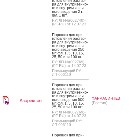
готов­ле­ния рас­тво­
ра для внут­ри­вен­но­
го и внут­ри­мышеч­
но­го вве­дения 2 г:
фл. 1 шт.
РУ: ЛП-№(002740)-
(РГ-RU) от 12.07.23
По­рошок для при­
готов­ле­ния рас­тво­
ра для внут­ри­вен­но­
го и внут­ри­мышеч­
но­го вве­дения 250
мг: фл. 1, 5, 10, 15,
25, 50 или 100 шт.
РУ: ЛП-№(002769)-
(РГ-RU) от 14.07.23
Предыдущий РУ:
ЛП-006110
По­рошок для при­
готов­ле­ния рас­тво­
ра для внут­ри­вен­но­
го и внут­ри­мышеч­
ФАРМАСИНТЕЗ
но­го вве­дения 500
Азарексон
(Россия)
мг: фл. 1, 5, 10, 15,
25, 50 или 100 шт.
РУ: ЛП-№(002769)-
(РГ-RU) от 14.07.23
Предыдущий РУ:
ЛП-006110
По­рошок для при­