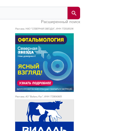
Расширенный поиск
Реклама. НАО "СЕВЕРНАЯ ЗВЕЗДА", ИНН 772
0185196
Реклама. АО "Видаль Рус", ИНН 772
8043605