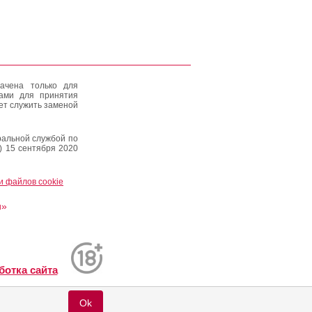
ачена только для
тами для принятия
ет служить заменой
альной службой по
) 15 сентября 2020
и файлов cookie
и»
ботка сайта
Ok