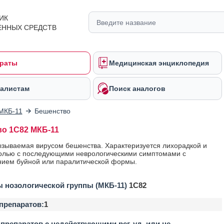
ИК
ЕННЫХ СРЕДСТВ
раты
Медицинская энциклопедия
алистам
Поиск аналогов
МКБ-11
Бешенство
о 1C82 МКБ-11
ызываемая вирусом бешенства. Характеризуется лихорадкой и
олью с последующими неврологическими симптомами с
ием буйной или паралитической формы.
 нозологической группы (МКБ-11)
1C82
препаратов:
1
препаратов с недействующими рег. уд. или не