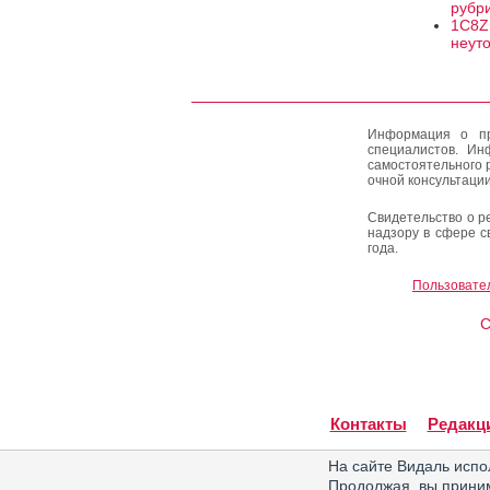
рубр
1C8Z
неут
Информация о пр
специалистов. Ин
самостоятельного 
очной консультации
Свидетельство о р
надзору в сфере с
года.
Пользовате
C
Контакты
Редакц
На сайте Видаль испо
Продолжая, вы прин