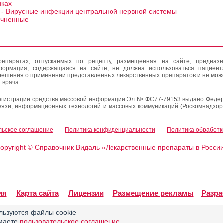
иках
 - Вирусные инфекции центральной нервной системы
очненные
епаратах, отпускаемых по рецепту, размещенная на сайте, предназн
формация, содержащаяся на сайте, не должна использоваться пациен
решения о применении представленных лекарственных препаратов и не мож
 врача.
егистрации средства массовой информации Эл № ФС77-79153 выдано Федер
вязи, информационных технологий и массовых коммуникаций (Роскомнадзор
льское соглашение
Политика конфиденциальности
Политика обработк
opyright
Справочник Видаль «Лекарственные препараты в Росси
©
ия
Карта сайта
Лицензии
Размещение рекламы
Разра
льзуются файлы cookie
имаете
пользовательское соглашение
.