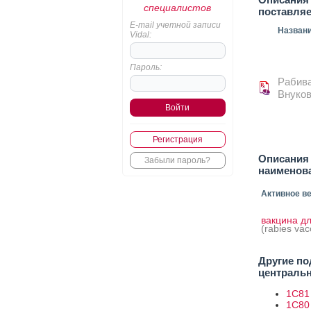
специалистов
поставля
E-mail учетной записи
Назван
Vidal:
Пароль:
Рабива
Внуков
Регистрация
Описания
Забыли пароль?
наименов
Активное в
вакцина д
(rabies vac
Другие по
централь
1C81
1C80