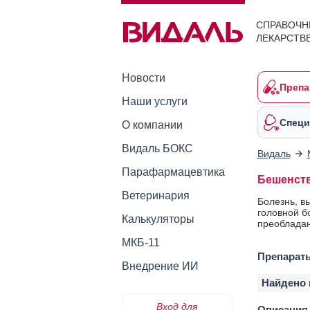
СПРАВОЧН
ЛЕКАРСТВ
Новости
Препа
Наши услуги
Специ
О компании
Видаль БОКС
Видаль
Парафармацевтика
Бешенств
Ветеринария
Болезнь, в
головной б
Калькуляторы
преобладан
МКБ-11
Препараты
Внедрение ИИ
Найдено 
Вход для
Описания 