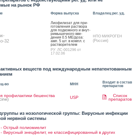
емые на рынок РФ
ие
Форма выпуска
Владелец рег. уд.
Ли­офи­лизат для при­
готов­ле­ния рас­тво­ра
для под­кожно­го и внут­
ри­мышеч­но­го вве­
к-
НПО МИКРОГЕН
дения 0.5 МЕ/до­за:
о-32
(Россия)
амп. 5 шт. в компл. с
рас­тво­рите­лем
РУ: ЛС-001296 от
17.02.06
 активных веществ под международным непатентованным
анием
Входит в состав
ещ-во
МНН
препаратов
ля профилактики бешенства
Список
USP
cine)
препаратов
дгруппы из нозологической группы: Вирусные инфекции
ной нервной системы
 - Острый полиомиелит
 - Вирусный энецфелит, не классифицированный в других