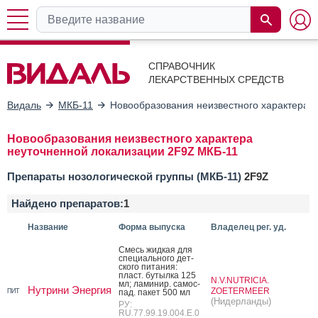
СПРАВОЧНИК
ЛЕКАРСТВЕННЫХ СРЕДСТВ
Видаль
МКБ-11
Новообразования неизвестного характера 
Новообразования неизвестного характера
неуточненной локализации 2F9Z МКБ-11
Препараты нозологической группы (МКБ-11)
2F9Z
Найдено препаратов:
1
Название
Форма выпуска
Владелец рег. уд.
Смесь жид­кая для
спе­ци­аль­но­го дет­
ско­го пи­тания:
пласт. бу­тыл­ка 125
N.V.NUTRICIA.
мл; ла­минир. са­мос­
Нутрини Энергия
ZOETERMEER
ПИТ
пад. па­кет 500 мл
(Нидерланды)
РУ:
RU.77.99.19.004.E.0