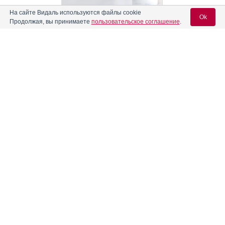
На сайте Видаль используются файлы cookie
Ok
Реклама. АО "Видаль Рус", ИНН 772
8043605
Продолжая, вы принимаете
пользовательское соглашение
.
Вход для специалистов
E-mail учетной записи Vidal:
Пароль:
Информация о препаратах, отпускаемых по рецепту, размещенная на
сайте, предназначена только для специалистов. Информация,
Регистрация
Забыли пароль?
содержащаяся на сайте, не должна использоваться пациентами для
принятия самостоятельного решения о применении представленных
лекарственных препаратов и не может служить заменой очной
консультации врача.
Свидетельство о регистрации средства массовой информации Эл №