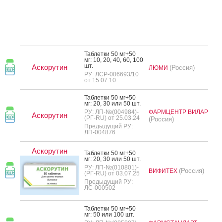
Таб­летки 50 мг+50
мг: 10, 20, 40, 60, 100
шт.
Аскорутин
(Россия)
ЛЮМИ
РУ: ЛСР-006693/10
от 15.07.10
Таб­летки 50 мг+50
мг: 20, 30 или 50 шт.
РУ: ЛП-№(004984)-
ФАРМЦЕНТР ВИЛАР
Аскорутин
(РГ-RU) от 25.03.24
(Россия)
Предыдущий РУ:
ЛП-004876
Аскорутин
Таб­летки 50 мг+50
мг: 20, 30 или 50 шт.
РУ: ЛП-№(010801)-
(Россия)
ВИФИТЕХ
(РГ-RU) от 03.07.25
Предыдущий РУ:
ЛС-000502
Таб­летки 50 мг+50
мг: 50 или 100 шт.