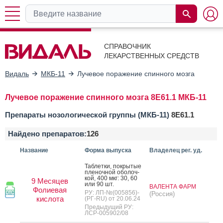
СПРАВОЧНИК
ЛЕКАРСТВЕННЫХ СРЕДСТВ
Видаль
МКБ-11
Лучевое поражение спинного мозга
Лучевое поражение спинного мозга 8E61.1 МКБ-11
Препараты нозологической группы (МКБ-11)
8E61.1
Найдено препаратов:
126
Название
Форма выпуска
Владелец рег. уд.
Таб­летки, пок­ры­тые
пле­ноч­ной обо­лоч­
кой, 400 мкг: 30, 60
9 Месяцев
или 90 шт.
ВАЛЕНТА ФАРМ
Фолиевая
РУ: ЛП-№(005856)-
(Россия)
кислота
(РГ-RU) от 20.06.24
Предыдущий РУ:
ЛСР-005902/08