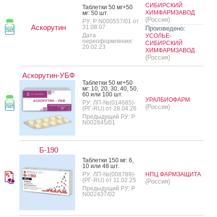
СИБИРСКИЙ
Таб­летки 50 мг+50
ХИМФАРМЗАВОД
мг: 50 шт.
(Россия)
РУ: Р N000557/01 от
Аскорутин
31.08.07
Произведено:
Дата
УСОЛЬЕ-
переоформления:
СИБИРСКИЙ
20.02.23
ХИМФАРМЗАВОД
(Россия)
Аскорутин-УБФ
Таб­летки 50 мг+50
мг: 10, 20, 30, 40, 50,
60 или 100 шт.
УРАЛБИОФАРМ
РУ: ЛП-№(014685)-
(Россия)
(РГ-RU) от 28.04.26
Предыдущий РУ: Р
N002845/01
Б-190
Таб­летки 150 мг: 6,
10 или 48 шт.
РУ: ЛП-№(008789)-
НПЦ ФАРМЗАЩИТА
(РГ-RU) от 11.02.25
(Россия)
Предыдущий РУ: Р
N002437/02