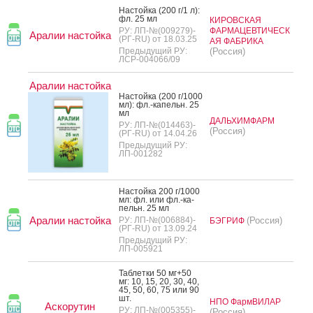
Нас­той­ка (200 г/1 л):
фл. 25 мл
КИРОВСКАЯ
РУ: ЛП-№(009279)-
ФАРМАЦЕВТИЧЕСК
Аралии настойка
(РГ-RU) от 18.03.25
АЯ ФАБРИКА
Предыдущий РУ:
(Россия)
ЛСР-004066/09
Аралии настойка
Нас­той­ка (200 г/1000
мл): фл.-ка­пельн. 25
мл
ДАЛЬХИМФАРМ
РУ: ЛП-№(014463)-
(Россия)
(РГ-RU) от 14.04.26
Предыдущий РУ:
ЛП-001282
Нас­той­ка 200 г/1000
мл: фл. или фл.-ка­
пельн. 25 мл
Аралии настойка
РУ: ЛП-№(006884)-
(Россия)
БЭГРИФ
(РГ-RU) от 13.09.24
Предыдущий РУ:
ЛП-005921
Таб­летки 50 мг+50
мг: 10, 15, 20, 30, 40,
45, 50, 60, 75 или 90
шт.
НПО ФармВИЛАР
Аскорутин
РУ: ЛП-№(005355)-
(Россия)