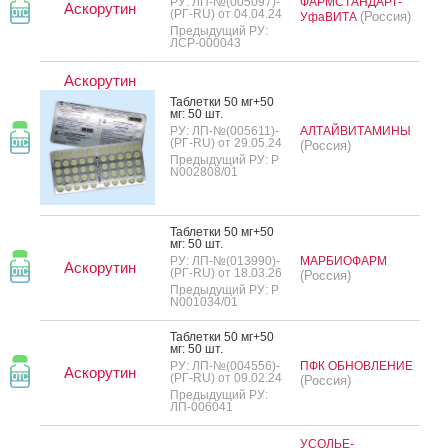
РУ: ЛП-№(005097)-
ФАРМСТАНДАРТ-
Аскорутин
(РГ-RU) от 04.04.24
(Россия)
УфаВИТА
Предыдущий РУ:
ЛСР-000043
Аскорутин
Таб­летки 50 мг+50
мг: 50 шт.
РУ: ЛП-№(005611)-
АЛТАЙВИТАМИНЫ
(РГ-RU) от 29.05.24
(Россия)
Предыдущий РУ: Р
N002808/01
Таб­летки 50 мг+50
мг: 50 шт.
РУ: ЛП-№(013990)-
МАРБИОФАРМ
Аскорутин
(РГ-RU) от 18.03.26
(Россия)
Предыдущий РУ: Р
N001034/01
Таб­летки 50 мг+50
мг: 50 шт.
РУ: ЛП-№(004556)-
ПФК ОБНОВЛЕНИЕ
Аскорутин
(РГ-RU) от 09.02.24
(Россия)
Предыдущий РУ:
ЛП-006041
УСОЛЬЕ-