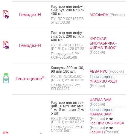
Рас­твор для ин­фу­
зий: бут. 200 мл или
400 мл
Гемодез-Н
(Россия)
МОСФАРМ
РУ: ЛСР-002137/08
от 27.03.08
Рас­твор для ин­фу­
зий: бут. 200 мл или
КУРСКАЯ
400 мл
БИОФАБРИКА -
Гемодез-Н
РУ: ЛП-№(011116)-
ФИРМА "БИОК"
(РГ-RU) от 28.07.25
(Россия)
Предыдущий РУ:
ЛСР-001581/08
Кап­су­лы 300 мг: 30,
(Россия)
90 или 180 шт.
АВВА РУС
РУ: ЛП-№(014160)-
Произведено:
®
Гепатоциале
(РГ-RU) от 30.03.26
ФГАОУВО РУДН
Предыдущий РУ:
(Россия)
ЛП-008487
ФАРМА ВАМ
Рас­твор для инъ­ек­
(Россия)
ций 10 мг/1 мл: амп.
Произведено:
1 мл 5 шт., амп. 2 мл
5 шт.
ФАРМА ВАМ
или
РУ: ЛП-№(009100)-
(Россия)
(РГ-RU) от 03.03.25
Гос.НИИ ОЧБ ФМБА
Предыдущий РУ: Р
или
(Россия)
N002010/01
(Россия)
ГосЗМП