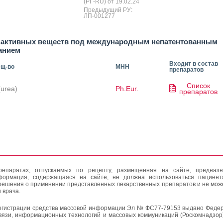
(РГ-RU) от 19.02.24
Предыдущий РУ:
ЛП-001277
 активных веществ под международным непатентованным
анием
Входит в состав
ещ-во
МНН
препаратов
Список
(urea)
Ph.Eur.
препаратов
епаратах, отпускаемых по рецепту, размещенная на сайте, предназн
формация, содержащаяся на сайте, не должна использоваться пациен
решения о применении представленных лекарственных препаратов и не мож
 врача.
егистрации средства массовой информации Эл № ФС77-79153 выдано Федер
вязи, информационных технологий и массовых коммуникаций (Роскомнадзор