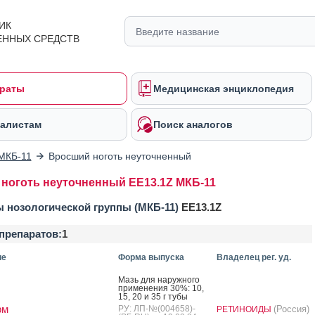
ИК
ЕННЫХ СРЕДСТВ
раты
Медицинская энциклопедия
алистам
Поиск аналогов
МКБ-11
Вросший ноготь неуточненный
ноготь неуточненный EE13.1Z МКБ-11
 нозологической группы (МКБ-11)
EE13.1Z
препаратов:
1
ие
Форма выпуска
Владелец рег. уд.
Мазь для на­руж­но­го
при­мене­ния 30%: 10,
15, 20 и 35 г ту­бы
рм
РУ: ЛП-№(004658)-
(Россия)
РЕТИНОИДЫ