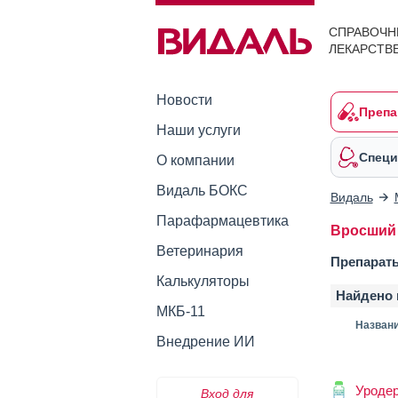
СПРАВОЧН
ЛЕКАРСТВ
Новости
Препа
Наши услуги
Специ
О компании
Видаль БОКС
Видаль
Парафармацевтика
Вросший 
Ветеринария
Препараты
Калькуляторы
Найдено 
МКБ-11
Назван
Внедрение ИИ
Уроде
Вход для