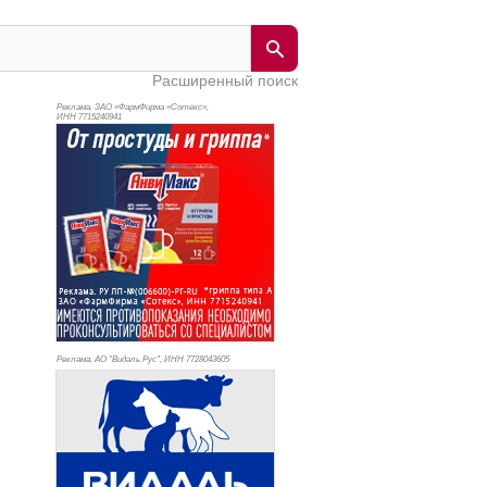
Расширенный поиск
Реклама. ЗАО «ФармФирма «Сотекс»,
ИНН 771
5240941
Реклама. АО "Видаль Рус", ИНН 772
8043605