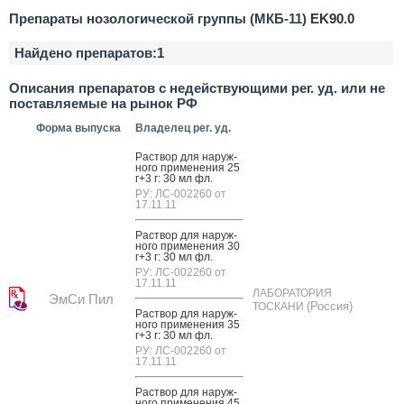
Препараты нозологической группы (МКБ-11)
EK90.0
Найдено препаратов:
1
Описания препаратов с недействующими рег. уд. или не
поставляемые на рынок РФ
Форма выпуска
Владелец рег. уд.
Рас­твор для на­руж­
но­го при­мене­ния 25
г+3 г: 30 мл фл.
РУ: ЛС-002260 от
17.11.11
Рас­твор для на­руж­
но­го при­мене­ния 30
г+3 г: 30 мл фл.
РУ: ЛС-002260 от
17.11.11
ЛАБОРАТОРИЯ
ЭмСи Пил
(Россия)
ТОСКАНИ
Рас­твор для на­руж­
но­го при­мене­ния 35
г+3 г: 30 мл фл.
РУ: ЛС-002260 от
17.11.11
Рас­твор для на­руж­
но­го при­мене­ния 45