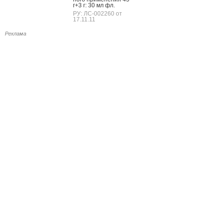
г+3 г: 30 мл фл.
РУ: ЛС-002260 от
17.11.11
Реклама