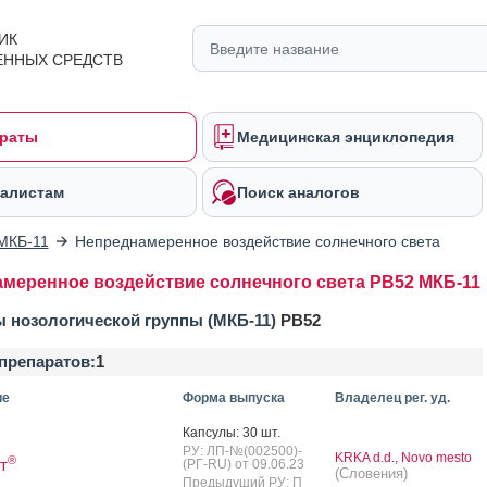
ИК
ЕННЫХ СРЕДСТВ
раты
Медицинская энциклопедия
алистам
Поиск аналогов
МКБ-11
Непреднамеренное воздействие солнечного света
меренное воздействие солнечного света PB52 МКБ-11
 нозологической группы (МКБ-11)
PB52
препаратов:
1
ие
Форма выпуска
Владелец рег. уд.
Кап­су­лы: 30 шт.
РУ: ЛП-№(002500)-
KRKA d.d., Novo mesto
®
т
(РГ-RU) от 09.06.23
(Словения)
Предыдущий РУ: П