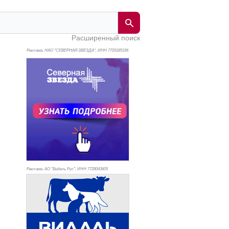
Расширенный поиск
Реклама. НАО "СЕВЕРНАЯ ЗВЕЗДА", ИНН 772
0185196
Реклама. АО "Видаль Рус", ИНН 772
8043605