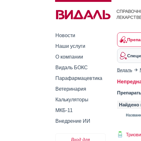
СПРАВОЧН
ЛЕКАРСТВ
Новости
Препа
Наши услуги
Специ
О компании
Видаль БОКС
Видаль
Парафармацевтика
Непредна
Ветеринария
Препараты
Калькуляторы
Найдено 
МКБ-11
Назван
Внедрение ИИ
Триови
Вход для