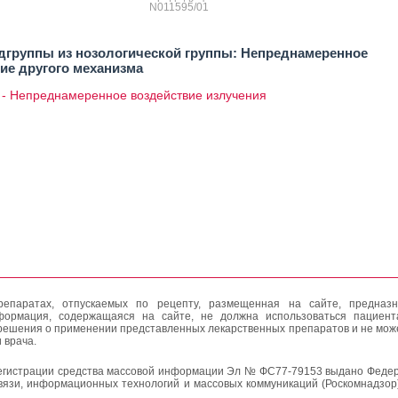
N011595/01
дгруппы из нозологической группы: Непреднамеренное
ие другого механизма
 - Непреднамеренное воздействие излучения
епаратах, отпускаемых по рецепту, размещенная на сайте, предназн
формация, содержащаяся на сайте, не должна использоваться пациен
решения о применении представленных лекарственных препаратов и не мож
 врача.
егистрации средства массовой информации Эл № ФС77-79153 выдано Федер
вязи, информационных технологий и массовых коммуникаций (Роскомнадзор