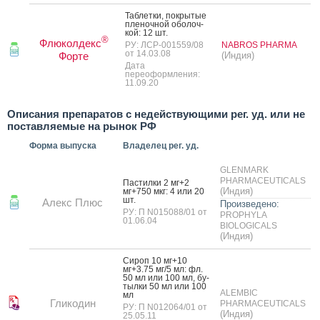
Таб­летки, пок­ры­тые
пле­ноч­ной обо­лоч­
кой: 12 шт.
®
Флюколдекс
РУ: ЛСР-001559/08
NABROS PHARMA
от 14.03.08
Форте
(Индия)
Дата
переоформления:
11.09.20
Описания препаратов с недействующими рег. уд. или не
поставляемые на рынок РФ
Форма выпуска
Владелец рег. уд.
GLENMARK
PHARMACEUTICALS
Пас­тилки 2 мг+2
(Индия)
мг+750 мкг: 4 или 20
шт.
Алекс Плюс
Произведено:
РУ: П N015088/01 от
PROPHYLA
01.06.04
BIOLOGICALS
(Индия)
Си­роп 10 мг+10
мг+3.75 мг/5 мл: фл.
50 мл или 100 мл, бу­
тыл­ки 50 мл или 100
ALEMBIC
мл
Гликодин
PHARMACEUTICALS
РУ: П N012064/01 от
(Индия)
25.05.11