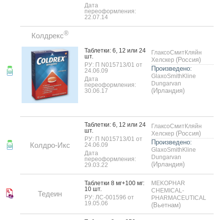
Дата
переоформления:
22.07.14
®
Колдрекс
Таб­летки: 6, 12 или 24
ГлаксоСмитКляйн
шт.
(Россия)
Хелскер
РУ: П N015713/01 от
Произведено:
24.06.09
GlaxoSmithKline
Дата
Dungarvan
переоформления:
(Ирландия)
30.06.17
Таб­летки: 6, 12 или 24
ГлаксоСмитКляйн
шт.
(Россия)
Хелскер
РУ: П N015713/01 от
Произведено:
Колдро-Икс
24.06.09
GlaxoSmithKline
Дата
Dungarvan
переоформления:
(Ирландия)
29.03.22
Таб­летки 8 мг+100 мг:
MEKOPHAR
10 шт.
CHEMICAL-
Тедеин
РУ: ЛС-001596 от
PHARMACEUTICAL
19.05.06
(Вьетнам)