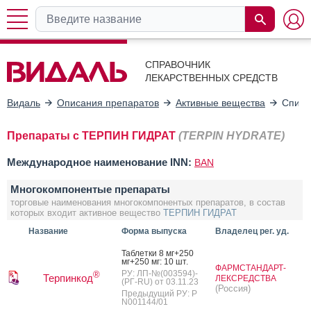
СПРАВОЧНИК
ЛЕКАРСТВЕННЫХ СРЕДСТВ
Видаль
Описания препаратов
Активные вещества
Списо
Препараты с ТЕРПИН ГИДРАТ
(TERPIN HYDRATE)
Международное наименование INN:
BAN
Многокомпонентые препараты
торговые наименования многокомпонентых препаратов, в состав
которых входит активное вещество
ТЕРПИН ГИДРАТ
Название
Форма выпуска
Владелец рег. уд.
Таб­летки 8 мг+250
мг+250 мг: 10 шт.
ФАРМСТАНДАРТ-
РУ: ЛП-№(003594)-
®
Терпинкод
ЛЕКСРЕДСТВА
(РГ-RU) от 03.11.23
(Россия)
Предыдущий РУ: Р
N001144/01