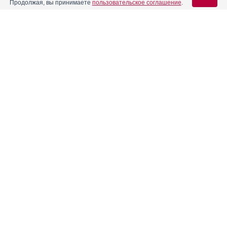
Продолжая, вы принимаете
пользовательское соглашение
.
Вход для специалистов
E-mail учетной записи Vidal:
Пароль:
Реклама. ЗАО "ФармФирма "Сотекс", ИНН 771
5240941
Регистрация
Забыли пароль?