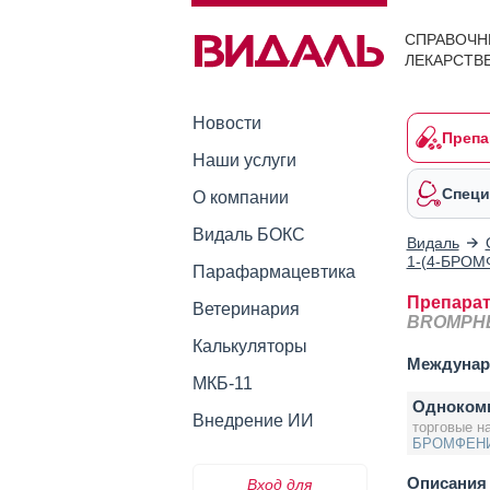
СПРАВОЧН
ЛЕКАРСТВ
Новости
Препа
Наши услуги
Специ
О компании
Видаль БОКС
Видаль
1-(4-БРО
Парафармацевтика
Препара
Ветеринария
BROMPHE
Калькуляторы
Междунар
МКБ-11
Одноком
Внедрение ИИ
торговые н
БРОМФЕНИ
Описания 
Вход для