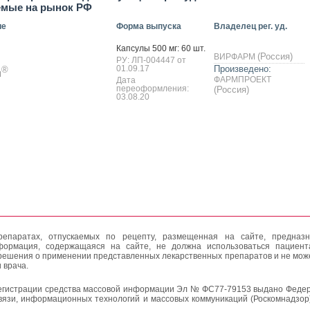
емые на рынок РФ
ие
Форма выпуска
Владелец рег. уд.
Кап­су­лы 500 мг: 60 шт.
(Россия)
ВИРФАРМ
РУ: ЛП-004447 от
01.09.17
Произведено:
®
п
ФАРМПРОЕКТ
Дата
переоформления:
(Россия)
03.08.20
епаратах, отпускаемых по рецепту, размещенная на сайте, предназн
формация, содержащаяся на сайте, не должна использоваться пациен
решения о применении представленных лекарственных препаратов и не мож
 врача.
егистрации средства массовой информации Эл № ФС77-79153 выдано Федер
вязи, информационных технологий и массовых коммуникаций (Роскомнадзор