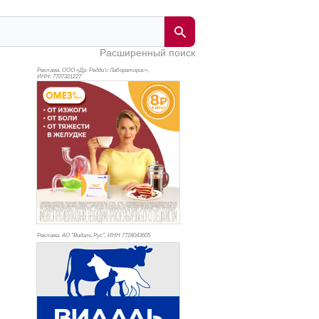
Расширенный поиск
Реклама. ООО «Др. Редди’с Лабораторис»,
ИНН: 770
7321227
Реклама. АО "Видаль Рус", ИНН 772
8043605