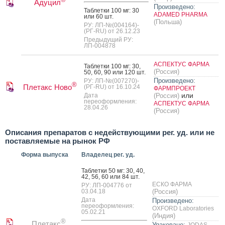
Адуцил
Произведено:
Таб­летки 100 мг: 30
ADAMED PHARMA
или 60 шт.
(Польша)
РУ: ЛП-№(004164)-
(РГ-RU) от 26.12.23
Предыдущий РУ:
ЛП-004878
АСПЕКТУС ФАРМА
Таб­летки 100 мг: 30,
(Россия)
50, 60, 90 или 120 шт.
Произведено:
РУ: ЛП-№(007270)-
®
Плетакс Ново
(РГ-RU) от 16.10.24
ФАРМПРОЕКТ
или
Дата
(Россия)
переоформления:
АСПЕКТУС ФАРМА
28.04.26
(Россия)
Описания препаратов с недействующими рег. уд. или не
поставляемые на рынок РФ
Форма выпуска
Владелец рег. уд.
Таб­летки 50 мг: 30, 40,
42, 56, 60 или 84 шт.
ЕСКО ФАРМА
РУ: ЛП-004776 от
03.04.18
(Россия)
Дата
Произведено:
переоформления:
OXFORD Laboratories
05.02.21
(Индия)
®
Плетакс
Упаковано:
JODAS