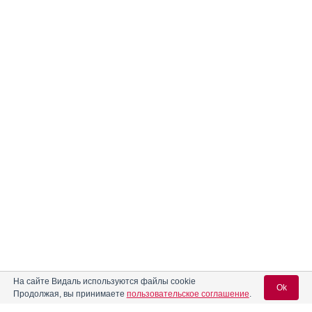
На сайте Видаль используются файлы cookie
Реклама. ЗАО «ФармФирма «Сотекс»,
Ok
ИНН 771
5240941
Продолжая, вы принимаете
пользовательское соглашение
.