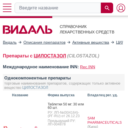
СПРАВОЧНИК
ЛЕКАРСТВЕННЫХ СРЕДСТВ
Видаль
Описания препаратов
Активные вещества
ЦИЛО
Препараты с
ЦИЛОСТАЗОЛ
(CILOSTAZOL)
Международное наименование INN:
Rec.INN
Однокомпонентные препараты
торговые наименования препаратов, содержащих только активное
вещество
ЦИЛОСТАЗОЛ
Название
Форма выпуска
Владелец рег. уд.
Таб­летки 50 мг: 30 или
60 шт.
РУ: ЛП-№(004164)-
(РГ-RU) от 26.12.23
SAM
Предыдущий РУ:
PHARMACEUTICALS
ЛП-004878
(Кипр)
®