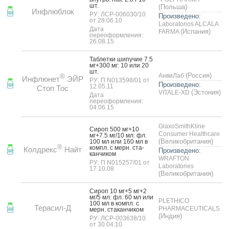
шт.
(Польша)
Инфлюблок
РУ: ЛСР-006030/10
Произведено:
от 28.06.10
Laboratorios ALCALA
Дата
(Испания)
FARMA
переоформления:
26.08.15
Таб­летки ши­пучие 7.5
мг+300 мг: 10 или 20
шт.
(Россия)
АнвиЛаб
®
Инфлюнет
ЭЙР
РУ: П N013598/01 от
Произведено:
12.05.11
Стоп Тос
(Эстония)
VITALE-XD
Дата
переоформления:
04.06.15
GlaxoSmithKline
Си­роп 500 мг+10
Consumer Healthcare
мг+7.5 мг/10 мл: фл.
(Великобритания)
100 мл или 160 мл в
®
компл. с мерн. ста­
Колдрекс
Найт
Произведено:
кан­чи­ком
WRAFTON
РУ: П N015257/01 от
Laboratories
17.10.08
(Великобритания)
Си­роп 10 мг+5 мг+2
мг/5 мл: фл. 60 мл или
PLETHICO
100 мл в компл. с
Терасил-Д
PHARMACEUTICALS
мерн. ста­кан­чи­ком
(Индия)
РУ: ЛСР-003638/10
от 30.04.10