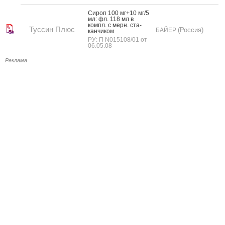
Си­роп 100 мг+10 мг/5
мл: фл. 118 мл в
компл. с мерн. ста­
Туссин Плюс
(Россия)
БАЙЕР
кан­чи­ком
РУ: П N015108/01 от
06.05.08
Реклама