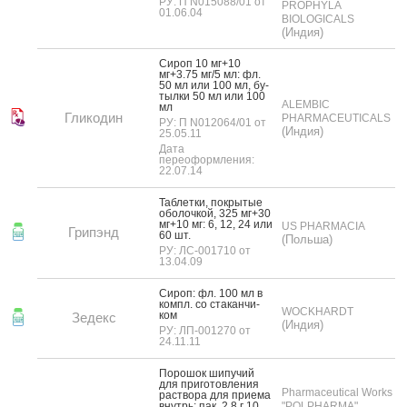
РУ: П N015088/01 от
PROPHYLA
01.06.04
BIOLOGICALS
(Индия)
Си­роп 10 мг+10
мг+3.75 мг/5 мл: фл.
50 мл или 100 мл, бу­
тыл­ки 50 мл или 100
ALEMBIC
мл
Гликодин
PHARMACEUTICALS
РУ: П N012064/01 от
(Индия)
25.05.11
Дата
переоформления:
22.07.14
Таб­летки, пок­ры­тые
обо­лоч­кой, 325 мг+30
мг+10 мг: 6, 12, 24 или
US PHARMACIA
Грипэнд
60 шт.
(Польша)
РУ: ЛС-001710 от
13.04.09
Си­роп: фл. 100 мл в
компл. со ста­кан­чи­
WOCKHARDT
ком
Зедекс
(Индия)
РУ: ЛП-001270 от
24.11.11
По­рошок ши­пучий
для при­готов­ле­ния
Pharmaceutical Works
рас­тво­ра для при­ема
внутрь: пак. 2.8 г 10
"POLPHARMA"