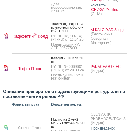
Дата
контакты:
переоформления:
ЮНИФАРМ, Инк.
27.06.25
(США)
Таб­летки, пок­ры­тые
пле­ноч­ной обо­лоч­
ALKALOID AD Skopje
кой: 10 шт.
(Республика
®
Каффетин
Колд
РУ: ЛП-№(009714)-
Северная
(РГ-RU) от 11.04.25
Македония)
Предыдущий РУ:
ЛСР-006775/09
Кап­су­лы: 10 или 20
шт.
РУ: ЛП-№(006968)-
PANACEA BIOTEC
Тофф Плюс
(РГ-RU) от 23.09.24
(Индия)
Предыдущий РУ: П
N013449/01
Описания препаратов с недействующими рег. уд. или не
поставляемые на рынок РФ
Форма выпуска
Владелец рег. уд.
GLENMARK
PHARMACEUTICALS
Пас­тилки 2 мг+2
(Индия)
мг+750 мкг: 4 или 20
шт.
Алекс Плюс
Произведено: