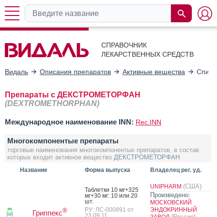
СПРАВОЧНИК
ЛЕКАРСТВЕННЫХ СРЕДСТВ
Видаль
Описания препаратов
Активные вещества
Списо
Препараты с ДЕКСТРОМЕТОРФАН
(DEXTROMETHORPHAN)
Международное наименование INN:
Rec.INN
Многокомпонентые препараты
торговые наименования многокомпонентых препаратов, в состав
которых входит активное вещество
ДЕКСТРОМЕТОРФАН
Название
Форма выпуска
Владелец рег. уд.
(США)
UNIPHARM
Таб­летки 10 мг+325
Произведено:
мг+30 мг: 10 или 20
шт.
МОСКОВСКИЙ
РУ: ЛС-000891 от
ЭНДОКРИННЫЙ
®
Гриппекс
23.09.11
(Россия)
ЗАВОД