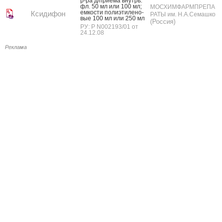
р-ра д/при­ема внутрь:
фл. 50 мл или 100 мл;
МОСХИМФАРМПРЕПА
ем­кости по­ли­эти­лено­
Ксидифон
РАТЫ им. Н.А.Семашко
вые 100 мл или 250 мл
(Россия)
РУ: Р N002193/01 от
24.12.08
Реклама