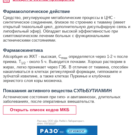
Фармакологическое действие
Средство, регулирующее метаболические процессы в ЦНС -
синтетическое соединение, близкое по строению к тиамину (имеет
открытый тиазольный цикл, дополнительную дисульфидную связь и
липофильный эфир). Обладает высокой эффективностью при
симптоматическом лечении больных с функциональными
астеническими состояниями.
Фармакокинетика
Абсорбция из ЖКТ - высокая, C
определяется через 1-2 ч после
max
приема. T
- около 5 ч. Выводится почками. Хорошо растворим в
1/2
жирах, легко проникает через ГЭБ. В отличие от тиамина, способен
накапливаться в клетках ретикулярной формации, гиппокампе и
зубчатой извилине, а также клетках Пуркинье и клубочках
зернистого слоя коры мозжечка.
Показания активного вещества СУЛЬБУТИАМИН
Астенические состояния при гипо- и авитаминозах, длительных
заболеваниях, после оперативных вмешательств.
Открыть список кодов МКБ
Реклама. ООО «Др. Редди’с Лабораторис»,
ИНН: 770
7321227