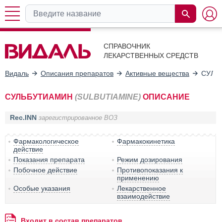
СПРАВОЧНИК
ЛЕКАРСТВЕННЫХ СРЕДСТВ
Видаль
Описания препаратов
Активные вещества
СУЛЬ
СУЛЬБУТИАМИН
(SULBUTIAMINE)
ОПИСАНИЕ
Rec.INN
зарегистрированное ВОЗ
Фармакологическое
Фармакокинетика
действие
Показания препарата
Режим дозирования
Побочное действие
Противопоказания к
применению
Особые указания
Лекарственное
взаимодействие
Входит в состав препаратов