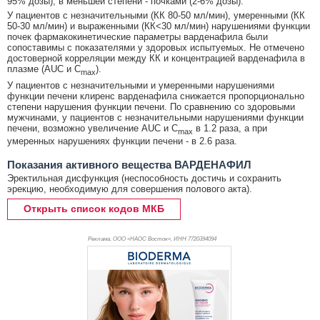
95% дозы), в меньшей степени - почками (2-6% дозы).
У пациентов с незначительными (КК 80-50 мл/мин), умеренными (КК
50-30 мл/мин) и выраженными (КК<30 мл/мин) нарушениями функции
почек фармакокинетические параметры варденафила были
сопоставимы с показателями у здоровых испытуемых. Не отмечено
достоверной корреляции между КК и концентрацией варденафила в
плазме (AUC и C
).
max
У пациентов с незначительными и умеренными нарушениями
функции печени клиренс варденафила снижается пропорционально
степени нарушения функции печени. По сравнению со здоровыми
мужчинами, у пациентов с незначительными нарушениями функции
печени, возможно увеличение AUC и C
в 1.2 раза, а при
max
умеренных нарушениях функции печени - в 2.6 раза.
Показания активного вещества ВАРДЕНАФИЛ
Эректильная дисфункция (неспособность достичь и сохранить
эрекцию, необходимую для совершения полового акта).
Открыть список кодов МКБ
Реклама. ООО «НАОС Восток», ИНН 772
0394094