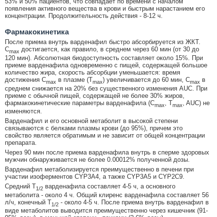
53% и 50% пациентов, что совпадает по времени с началом
появления активного вещества в крови и быстрым нарастанием его
концентрации. Продолжительность действия - 8-12 ч.
Фармакокинетика
После приема внутрь варденафил быстро абсорбируется из ЖКТ.
C
достигается, как правило, в среднем через 60 мин (от 30 до
max
120 мин). Абсолютная биодоступность составляет около 15%. При
приеме варденафила одновременно с пищей, содержащей большое
количество жира, скорость абсорбции уменьшается: время
достижения C
в плазме (T
) увеличивается до 60 мин, C
в
max
max
max
среднем снижается на 20% без существенного изменения AUC. При
приеме с обычной пищей, содержащей не более 30% жиров,
фармакокинетические параметры варденафила (C
, T
, AUC) не
max
max
изменяются.
Варденафил и его основной метаболит в высокой степени
связываются с белками плазмы крови (до 95%), причем это
свойство является обратимым и не зависит от общей концентрации
препарата.
Через 90 мин после приема варденафила внутрь в сперме здоровых
мужчин обнаруживается не более 0.00012% полученной дозы.
Варденафил метаболизируется преимущественно в печени при
участии изоферментов CYP3A4, а также CYP3A5 и CYP2C9.
Средний T
варденафила составляет 4-5 ч, а основного
1/2
метаболита - около 4 ч. Общий клиренс варденафила составляет 56
л/ч, конечный T
- около 4-5 ч. После приема внутрь варденафил в
1/2
виде метаболитов выводится преимущественно через кишечник (91-