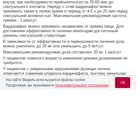
внутрь при необходимости приблизительно за 25-60 мин до
сексуального контакта. Наряду с этим варденафил можно
принимать также в любое время в период от 4-5 ч до 25 мин перед
сексуальной активностью. Максимальная рекомендуемая частота
приема - 1 раз/сут.
Варденафил можно принимать независимо от приема пищи. Для
достижения эффективности лечения необходим достаточный
уровень сексуальной стимуляции.
В зависимости от эффективности и переносимости лечения дозу
можно увеличить до 20 мг или уменьшить до 5 мг/сут.
Максимальная рекомендуемая доза составляет 20 мг 1 раз/сут.
У пациентов пожилого возраста изменения режима дозирования не
требуется.
У пациентов с умеренными нарушениями функции печени
отмечается снижение клиренса варденафила, поэтому начальная
доза составляет 5 мг/сут. В дальнейшем в зависимости от
На сайте Видаль используются файлы cookie
эффективности и переносимости препарата доза может быть
Ok
Продолжая, вы принимаете
пользовательское соглашение
.
увеличена до 10 мг и затем до 20 мг.
Побочное действие
Со стороны нервной системы:
возможны головная боль,
Содержание
Вход для специалистов
головокружение; редко - повышение мышечного тонуса.
Со стороны сердечно-сосудистой системы:
возможно покраснение
E-mail учетной записи Vidal:
Фармакологическое действие
лица; редко - повышение АД, снижение АД.
Со стороны пищеварительной системы:
возможны - диспепсия,
тошнота.
Фармакокинетика
Со стороны дыхательной системы:
возможна заложенность носа.