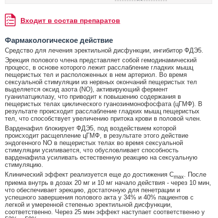
Входит в состав препаратов
Фармакологическое действие
Средство для лечения эректильной дисфункции, ингибитор ФДЭ5.
Эрекция полового члена представляет собой гемодинамический
процесс, в основе которого лежит расслабление гладких мышц
пещеристых тел и расположенных в нем артериол. Во время
сексуальной стимуляции из нервных окончаний пещеристых тел
выделяется оксид азота (NO), активирующий фермент
гуанилатциклазу, что приводит к повышению содержания в
пещеристых телах циклического гуанозинмонофосфата (цГМФ). В
результате происходит расслабление гладких мышц пещеристых
тел, что способствует увеличению притока крови в половой член.
Варденафил блокирует ФДЭ5, под воздействием которой
происходит расщепление цГМФ, в результате этого действие
эндогенного NO в пещеристых телах во время сексуальной
стимуляции усиливается, что обусловливает способность
варденафила усиливать естественную реакцию на сексуальную
стимуляцию.
Клинический эффект реализуется еще до достижения C
. После
max
приема внутрь в дозах 20 мг и 10 мг начало действия - через 10 мин,
что обеспечивает эрекцию, достаточную для пенетрации и
успешного завершения полового акта у 34% и 40% пациентов с
легкой и умеренной степенью эректильной дисфункции,
соответственно. Через 25 мин эффект наступает соответственно у