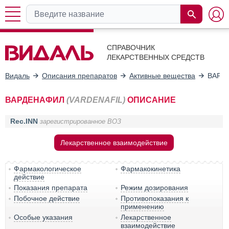
СПРАВОЧНИК
ЛЕКАРСТВЕННЫХ СРЕДСТВ
Видаль
Описания препаратов
Активные вещества
ВАРД
ВАРДЕНАФИЛ
(VARDENAFIL)
ОПИСАНИЕ
Rec.INN
зарегистрированное ВОЗ
Лекарственное взаимодействие
Фармакологическое
Фармакокинетика
действие
Показания препарата
Режим дозирования
Побочное действие
Противопоказания к
применению
Особые указания
Лекарственное
взаимодействие