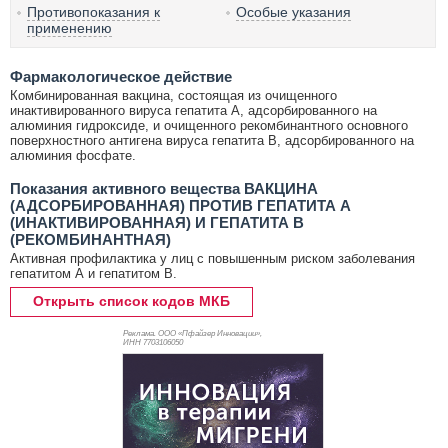
Противопоказания к
Особые указания
применению
Фармакологическое действие
Комбинированная вакцина, состоящая из очищенного
инактивированного вируса гепатита A, адсорбированного на
алюминия гидроксиде, и очищенного рекомбинантного основного
поверхностного антигена вируса гепатита B, адсорбированного на
алюминия фосфате.
Показания активного вещества ВАКЦИНА
(АДСОРБИРОВАННАЯ) ПРОТИВ ГЕПАТИТА A
(ИНАКТИВИРОВАННАЯ) И ГЕПАТИТА B
(РЕКОМБИНАНТНАЯ)
Активная профилактика у лиц с повышенным риском заболевания
гепатитом А и гепатитом B.
Открыть список кодов МКБ
Реклама. ООО «Пфайзер Инновации»,
ИНН 770
3106050