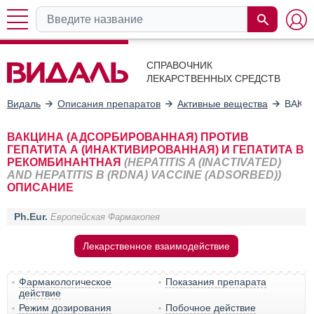
СПРАВОЧНИК
ЛЕКАРСТВЕННЫХ СРЕДСТВ
Видаль
Описания препаратов
Активные вещества
ВАКЦ
ВАКЦИНА (АДСОРБИРОВАННАЯ) ПРОТИВ
ГЕПАТИТА А (ИНАКТИВИРОВАННАЯ) И ГЕПАТИТА В
РЕКОМБИНАНТНАЯ
(HEPATITIS A (INACTIVATED)
AND HEPATITIS B (RDNA) VACCINE (ADSORBED))
ОПИСАНИЕ
Ph.Eur.
Европейская Фармакопея
Лекарственное взаимодействие
Фармакологическое
Показания препарата
действие
Режим дозирования
Побочное действие