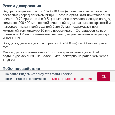
Режим дозирования
Внутрь, в виде настоя, по 15-30-100 мл (в зависимости от тяжести
состояния) перед приемом пищи, 3 раза в сутки. Для приготовления
настоя 10-20 брикетов (по 0.5 г) помещают в эмалированную посуду,
заливают 200-400 мл горячей кипяченой воды, закрывают крышкой и
нагревают на кипящей водяной бане 30 мин, охлаждают при
комнатной температуре 10 мин, процеживают. Оставшееся сырье
отжимают. Объем полученного настоя доводят кипяченой водой до
200-400 мл.
В виде жидкого водного экстракта (30 г/200 мл) по 30 кап 2-3 раза/
сут.
Местно, для спринцеваний - 15 мл экстракта разводят в 0.5-1 л
воды. Курс лечения - не более 1 мес; повторно не ранее чем через
12 дней.
Побочное действие
Возможно:
аллергические реакции; запоры.
На сайте Видаль используются файлы cookie
Ok
Продолжая, вы принимаете
пользовательское соглашение
.
Противопоказания к применению
Повышенная чувствительность к растительному средству.
Список использованной литературы
Содержание
Вход для специалистов
"Государственный Реестр лекарственных средств",
E-mail учетной записи Vidal:
Фармакологическое действие
http://www.grls.rosminzdrav.ru;
Goodman & Gilman's "The Pharmacological Basis of